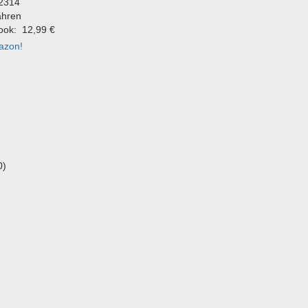
2314
ahren
Book: 12,99 €
azon!
0)