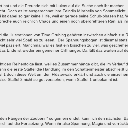
rt hat und die Freunde sich mit Lukas auf die Suche nach ihr machen.
rscht. Doch es ist ausgerechnet ihre Feindin MIrabella von Sommerlicht.
 ist dabei so gar keine Hilfe, weil er gerade seine Schub-phasen hat. 
spreche euch reichlich Chaos und einen noch überdrehteren Rani als ihr
d die Illustrationen von Timo Grubing gehören inzwischen einfach zur 
cht sehr viel Spaß es zu lesen. Der Spannungsbogen ist diesmal stets
iel passiert. Manchmal war es fast ein bisschen zu viel, was geschehen
as Ende ist wieder ein gemeiner Cliffhanger. Da fällt das warten auf d
ichtigen Reihenfolge liest, weil es Zusammenhänge gibt, die im Verlauf 
nn die erste Staffel die Handlung im den Schattenmeister abschließt 
ffel 1 doch diese Welt um den Flüsterwald erklärt und auch die einzelne
so Staffel 2 nicht so gut verstehen, wenn Staffel 1 unbekannt ist.
 den Fängen der Zauberin" so gemein endet, kann ich den nächsten B
mich auf die Fortsetzung. Wenn ihr also Spannung, Magie und verrückt