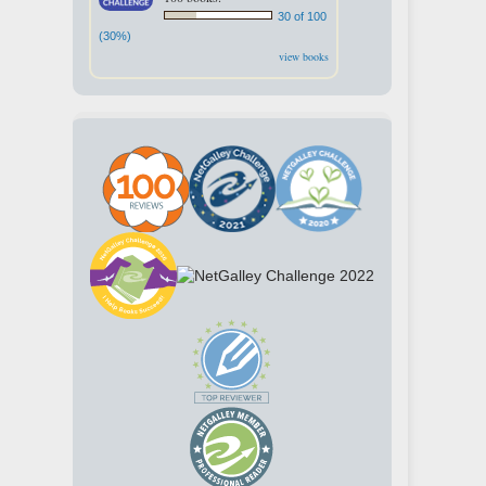
30 of 100
(30%)
view books