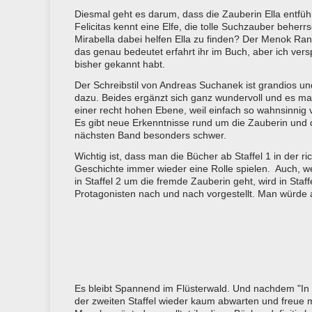
Diesmal geht es darum, dass die Zauberin Ella entfüh
Felicitas kennt eine Elfe, die tolle Suchzauber beher
Mirabella dabei helfen Ella zu finden? Der Menok Rani
das genau bedeutet erfahrt ihr im Buch, aber ich ver
bisher gekannt habt.
Der Schreibstil von Andreas Suchanek ist grandios un
dazu. Beides ergänzt sich ganz wundervoll und es ma
einer recht hohen Ebene, weil einfach so wahnsinnig v
Es gibt neue Erkenntnisse rund um die Zauberin und d
nächsten Band besonders schwer.
Wichtig ist, dass man die Bücher ab Staffel 1 in der r
Geschichte immer wieder eine Rolle spielen. Auch, we
in Staffel 2 um die fremde Zauberin geht, wird in Sta
Protagonisten nach und nach vorgestellt. Man würde al
Es bleibt Spannend im Flüsterwald. Und nachdem "In
der zweiten Staffel wieder kaum abwarten und freue 