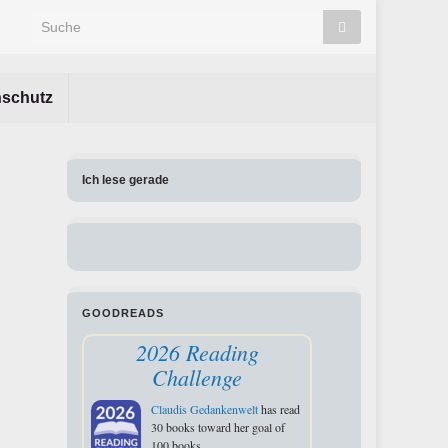
Search for:
nschutz
Ich lese gerade
GOODREADS
2026 Reading
Challenge
Claudis Gedankenwelt
has read
30 books toward her goal of
100 books.