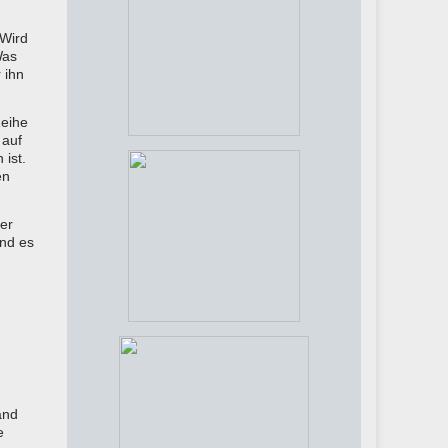
 Wird
Was
 ihn
Reihe
 auf
 ist.
en
der
und es
n
and
e