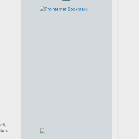
elt,
lten.