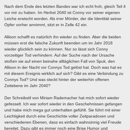
Nach dem Ende des letzten Bandes war ich echt froh, gleich Teil 4
vor mir zu haben. Im Herbst 2040 ist Conny vor seiner eigenen
Leiche erwischt worden. Als irrer Mörder, der die Identität seiner
Opfer vorher annimmt, sitzt er in Zelle 42 ein.
Allison schafft es natürlich ihn wieder zu finden. Aber die beiden
müssen erst die falsche Zukunft beenden um im Jahr 2018
wieder glücklich sein zu können. Nur so lässt sich Conny
vorzeitiger Tod verhindern. Auf der Suche nach der Ursache
stoßen sie auf einen beinahe alltäglichen Fall von Spuk, den
Allison in der Nacht vor Connys Tod gelöst hat. Doch was hat es
mit diesem Ereignis wirklich auf sich? Gibt es eine Verbindung zu
Connys Tod? Und was steckt hinter der weiterhin offenen
Zeitebene im Jahr 2040?
Der Schreibstil von Miriam Rademacher hat mich sofort wieder
gefesselt. Ich war sofort wieder in den Geschehnissen gefangen
und habe mich mega gut unterhalten gefühlt. Sie führt mit einer
Leichtigkeit durch eine Geschichte voller Zeitparadoxen und
verschiedenen Ebenen, dass es einfach wahnsinnig viel Freude
bereitet. Dazu gibt es immer noch eine Brise Humor und