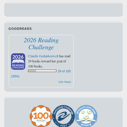
GOODREADS
2026 Reading
Challenge
Claudis Gedankenwelt
has read
29 books toward her goal of
100 books.
29 of 100
(28%)
view books