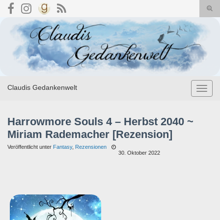
Suc
umsc
Search for:
Claudis Gedankenwelt
Navig
umsch
Harrowmore Souls 4 – Herbst 2040 ~
Miriam Rademacher [Rezension]
Veröffentlicht unter
Fantasy
,
Rezensionen
30. Oktober 2022