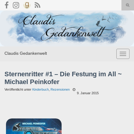
Suc
umsc
Search for:
Claudis Gedankenwelt
Navig
umsch
Sternenritter #1 – Die Festung im All ~
Michael Peinkofer
Veröffentlicht unter
Kinderbuch
,
Rezensionen
9. Januar 2015