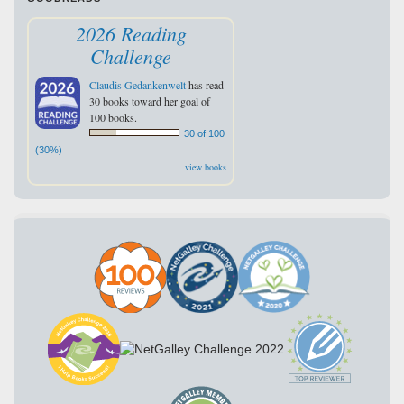
2026 Reading
Challenge
Claudis Gedankenwelt
has read
30 books toward her goal of
100 books.
30 of 100
(30%)
view books