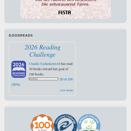
GOODREADS
2026 Reading
Challenge
Claudis Gedankenwelt
has read
30 books toward her goal of
100 books.
30 of 100
(30%)
view books