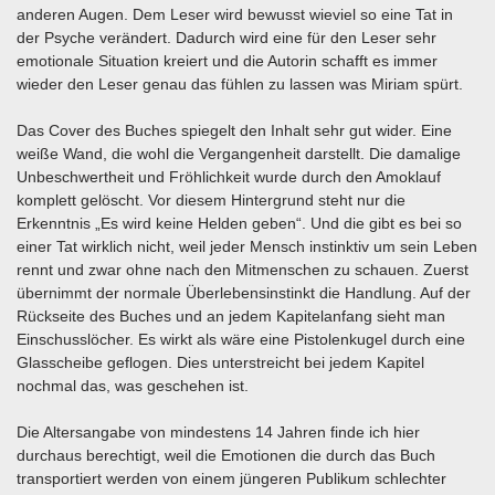
anderen Augen. Dem Leser wird bewusst wieviel so eine Tat in
der Psyche verändert. Dadurch wird eine für den Leser sehr
emotionale Situation kreiert und die Autorin schafft es immer
wieder den Leser genau das fühlen zu lassen was Miriam spürt.
Das Cover des Buches spiegelt den Inhalt sehr gut wider. Eine
weiße Wand, die wohl die Vergangenheit darstellt. Die damalige
Unbeschwertheit und Fröhlichkeit wurde durch den Amoklauf
komplett gelöscht. Vor diesem Hintergrund steht nur die
Erkenntnis „Es wird keine Helden geben“. Und die gibt es bei so
einer Tat wirklich nicht, weil jeder Mensch instinktiv um sein Leben
rennt und zwar ohne nach den Mitmenschen zu schauen. Zuerst
übernimmt der normale Überlebensinstinkt die Handlung. Auf der
Rückseite des Buches und an jedem Kapitelanfang sieht man
Einschusslöcher. Es wirkt als wäre eine Pistolenkugel durch eine
Glasscheibe geflogen. Dies unterstreicht bei jedem Kapitel
nochmal das, was geschehen ist.
Die Altersangabe von mindestens 14 Jahren finde ich hier
durchaus berechtigt, weil die Emotionen die durch das Buch
transportiert werden von einem jüngeren Publikum schlechter