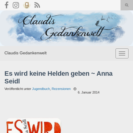
Suc
umsc
Search for:
Claudis Gedankenwelt
Navig
umsch
Es wird keine Helden geben ~ Anna
Seidl
Veröffentlicht unter
Jugendbuch
,
Rezensionen
6. Januar 2014