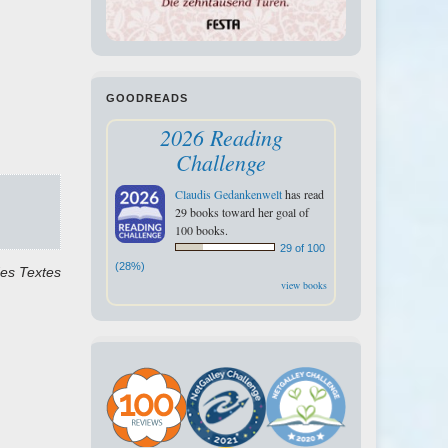
GOODREADS
2026 Reading
Challenge
Claudis Gedankenwelt
has read
29 books toward her goal of
100 books.
29 of 100
(28%)
des Textes
view books