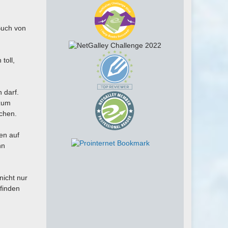
 Buch von
toll,
 darf.
 zum
achen.
en auf
hn
nicht nur
 finden