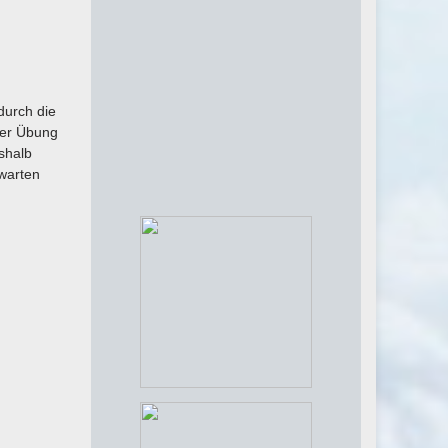
durch die
 der Übung
shalb
rwarten