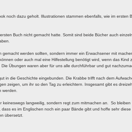
Hook noch dazu geholt. Illustrationen stammen ebenfalls, wie im ersten
rsten Buch nicht gemacht hatte. Somit sind beide Bücher auch einzeln 
aben.
ern gemacht werden sollten, sondern immer ein Erwachsener mit machen
en können oder auch mal eine Hilfestellung benötigt wird, wenn das Kind
ässt. Die Übungen waren aber für uns alle durchführbar und gut nachzum
gut in die Geschichte eingebunden. Die Krabbe trifft nach dem Aufwach
n zeigen, um ihr so den Tag zu erleichtern. Insgesamt gibt es dreize
n werden.
er keineswegs langweilig, sondern regt zum mitmachen an. So bleiben 
n, dass es im Englischen noch ein paar Bände gibt und hoffe sehr diese
n übersetzt.