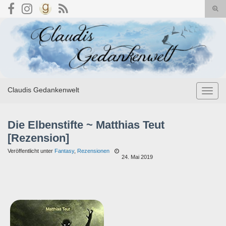
Suc
umsc
Search for:
Claudis Gedankenwelt
Navig
umsch
Die Elbenstifte ~ Matthias Teut
[Rezension]
Veröffentlicht unter
Fantasy
,
Rezensionen
24. Mai 2019