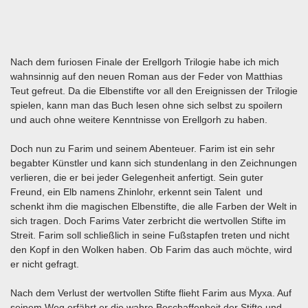
Nach dem furiosen Finale der Erellgorh Trilogie habe ich mich
wahnsinnig auf den neuen Roman aus der Feder von Matthias
Teut gefreut. Da die Elbenstifte vor all den Ereignissen der Trilogie
spielen, kann man das Buch lesen ohne sich selbst zu spoilern
und auch ohne weitere Kenntnisse von Erellgorh zu haben.
Doch nun zu Farim und seinem Abenteuer. Farim ist ein sehr
begabter Künstler und kann sich stundenlang in den Zeichnungen
verlieren, die er bei jeder Gelegenheit anfertigt. Sein guter
Freund, ein Elb namens Zhinlohr, erkennt sein Talent und
schenkt ihm die magischen Elbenstifte, die alle Farben der Welt in
sich tragen. Doch Farims Vater zerbricht die wertvollen Stifte im
Streit. Farim soll schließlich in seine Fußstapfen treten und nicht
den Kopf in den Wolken haben. Ob Farim das auch möchte, wird
er nicht gefragt.
Nach dem Verlust der wertvollen Stifte flieht Farim aus Myxa. Auf
seinem Weg erfährt er die wahre Beschaffenheit der Stifte und