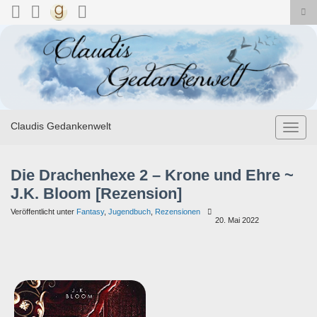
Suc
ums
Search for:
Claudis Gedankenwelt
Navig
umsch
Die Drachenhexe 2 – Krone und Ehre ~
J.K. Bloom [Rezension]
Veröffentlicht unter
Fantasy
,
Jugendbuch
,
Rezensionen
20. Mai 2022