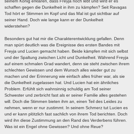
seinem König erklären, dass Freyja noch lebt und wird er es
schaffen gegen die Dunkelheit in ihm zu kämpfen? Seit Ravagas
Tod hört er Stimmen im Kopf und das Mal ist gut sichtbar auf
seiner Hand. Doch wie lange kann er der Dunkelheit
widerstehen?
Besonders gut hat mir die Charakterentwicklung gefallen. Denn
man spürt deutlich was die Ereignisse des ersten Bandes mit
Freyja und Lucien gemacht haben. Beide kämpfen mit sich selbst
und der Spaltung zwischen Licht und Dunkelheit. Während Freyja
auf einem schmalen Grad wandert, denn sie steht zwischen ihrem
schlechten Gewissen und dem Wunsch alles wieder gut zu
machen und der Erinnerung wie einfach alles früher war, als sie
die Dunkelheit zugelassen hat. Und Lucien hat ein ähnliches
Problem. Erfühlt sich wahnsinnig schuldig am Tod seiner
Schwester und zerbricht fast als er seiner Familie alles gestehen
will. Doch die Stimmen bieten ihm an, einen Teil des Leides zu
nehmen, wenn er nur zustimmt. In seinem Schmerz tut Lucien es
und er kann plötzlich fast sachlich von ihrem Tod berichten. Doch
wird ihn diese Zustimmung an den Rand des Verderbens führen.
Was ist ein Engel ohne Gewissen? Und ohne Reue?