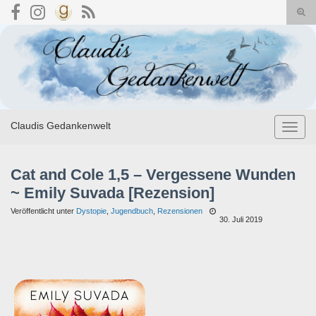
Suc
umsc
Search for:
Claudis Gedankenwelt
Navig
umsch
Cat and Cole 1,5 – Vergessene Wunden
~ Emily Suvada [Rezension]
Veröffentlicht unter
Dystopie
,
Jugendbuch
,
Rezensionen
30. Juli 2019