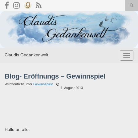
Suc
umsc
Search for:
Claudis Gedankenwelt
Navig
umsch
Blog- Eröffnungs – Gewinnspiel
Veröffentlicht unter
Gewinnspiele
1. August 2013
Hallo an alle.