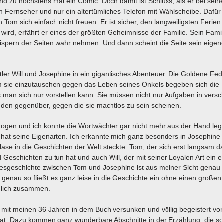
nd zu höchstens mal ein Comic. Doch damit ist Schluss, als er bei sei
n Fernseher und nur ein altertümliches Telefon mit Wählscheibe. Dafür 
om sich einfach nicht freuen. Er ist sicher, den langweiligsten Ferien
wird, erfährt er eines der größten Geheimnisse der Familie. Sein Fami
ispern der Seiten wahr nehmen. Und dann scheint die Seite sein eige
ler Will und Josephine in ein gigantisches Abenteuer. Die Goldene Fe
Um sie einzutauschen gegen das Leben seines Onkels begeben sich die
 man sich nur vorstellen kann. Sie müssen nicht nur Aufgaben in vers
nden gegenüber, gegen die sie machtlos zu sein scheinen.
zogen und ich konnte die Wortwächter gar nicht mehr aus der Hand leg
r hat seine Eigenarten. Ich erkannte mich ganz besonders in Josephine 
Nase in die Geschichten der Welt steckte. Tom, der sich erst langsam d
Geschichten zu tun hat und auch Will, der mit seiner Loyalen Art ein e
iebesgeschichte zwischen Tom und Josephine ist aus meiner Sicht genau
genau so fließt es ganz leise in die Geschichte ein ohne einen großen
dlich zusammen.
t mit meinen 36 Jahren in dem Buch versunken und völlig begeistert vo
 hat. Dazu kommen ganz wunderbare Abschnitte in der Erzählung, die so