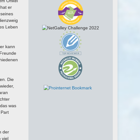
nem Onkel
hat er
 seines
lienzweig
nes Leben
der kann
 Freunde
chiedenen
en. Die
wieder,
aran
chter
 das was
 Part
n der
 viel