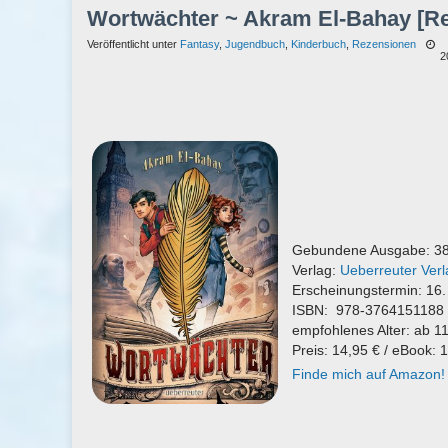
Wortwächter ~ Akram El-Bahay [R
Veröffentlicht unter
Fantasy
,
Jugendbuch
,
Kinderbuch
,
Rezensionen
2
Gebundene Ausgabe: 38
Verlag:
Ueberreuter Verl
Erscheinungstermin: 16
ISBN: 978-3764151188
empfohlenes Alter: ab 1
Preis: 14,95 € / eBook: 
Finde mich auf Amazon!