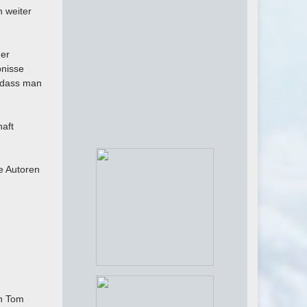
h weiter
ner
bnisse
, dass man
haft
e Autoren
on Tom