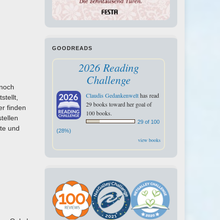
GOODREADS
2026 Reading
Challenge
 noch
Claudis Gedankenwelt
has read
tellt,
29 books toward her goal of
er finden
100 books.
tellen
29 of 100
rte und
(28%)
view books