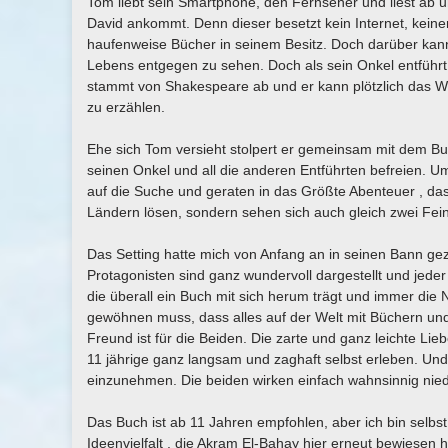
Tom liebt sein Smartphone, den Fernseher und liest ab u
David ankommt. Denn dieser besetzt kein Internet, keine
haufenweise Bücher in seinem Besitz. Doch darüber kann T
Lebens entgegen zu sehen. Doch als sein Onkel entführt 
stammt von Shakespeare ab und er kann plötzlich das W
zu erzählen.
Ehe sich Tom versieht stolpert er gemeinsam mit dem But
seinen Onkel und all die anderen Entführten befreien. 
auf die Suche und geraten in das Größte Abenteuer , das
Ländern lösen, sondern sehen sich auch gleich zwei Fei
Das Setting hatte mich von Anfang an in seinen Bann ge
Protagonisten sind ganz wundervoll dargestellt und jede
die überall ein Buch mit sich herum trägt und immer die 
gewöhnen muss, dass alles auf der Welt mit Büchern und 
Freund ist für die Beiden. Die zarte und ganz leichte L
11 jährige ganz langsam und zaghaft selbst erleben. Und 
einzunehmen. Die beiden wirken einfach wahnsinnig nie
Das Buch ist ab 11 Jahren empfohlen, aber ich bin selbs
Ideenvielfalt , die Akram El-Bahay hier erneut bewiesen