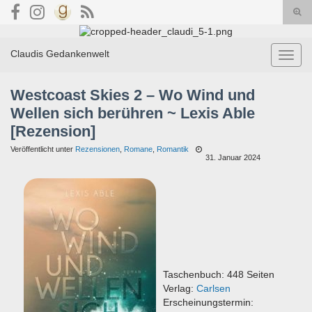
Suc
umsc
Search for:
Claudis Gedankenwelt
Navig
umsch
Westcoast Skies 2 – Wo Wind und
Wellen sich berühren ~ Lexis Able
[Rezension]
Veröffentlicht unter
Rezensionen
,
Romane
,
Romantik
31. Januar 2024
Taschenbuch: 448 Seiten
Verlag:
Carlsen
Erscheinungstermin: