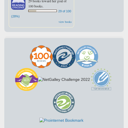
29 books toward her goal of
100 books.
29 of 100
(28%)
view books