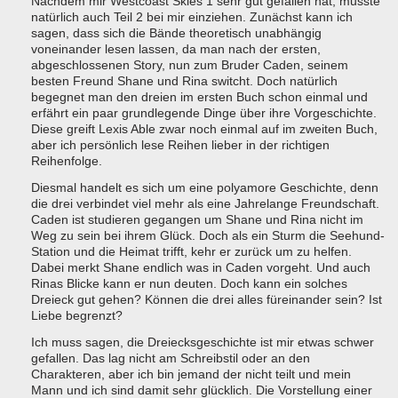
Nachdem mir Westcoast Skies 1 sehr gut gefallen hat, musste
natürlich auch Teil 2 bei mir einziehen. Zunächst kann ich
sagen, dass sich die Bände theoretisch unabhängig
voneinander lesen lassen, da man nach der ersten,
abgeschlossenen Story, nun zum Bruder Caden, seinem
besten Freund Shane und Rina switcht. Doch natürlich
begegnet man den dreien im ersten Buch schon einmal und
erfährt ein paar grundlegende Dinge über ihre Vorgeschichte.
Diese greift Lexis Able zwar noch einmal auf im zweiten Buch,
aber ich persönlich lese Reihen lieber in der richtigen
Reihenfolge.
Diesmal handelt es sich um eine polyamore Geschichte, denn
die drei verbindet viel mehr als eine Jahrelange Freundschaft.
Caden ist studieren gegangen um Shane und Rina nicht im
Weg zu sein bei ihrem Glück. Doch als ein Sturm die Seehund-
Station und die Heimat trifft, kehr er zurück um zu helfen.
Dabei merkt Shane endlich was in Caden vorgeht. Und auch
Rinas Blicke kann er nun deuten. Doch kann ein solches
Dreieck gut gehen? Können die drei alles füreinander sein? Ist
Liebe begrenzt?
Ich muss sagen, die Dreiecksgeschichte ist mir etwas schwer
gefallen. Das lag nicht am Schreibstil oder an den
Charakteren, aber ich bin jemand der nicht teilt und mein
Mann und ich sind damit sehr glücklich. Die Vorstellung einer