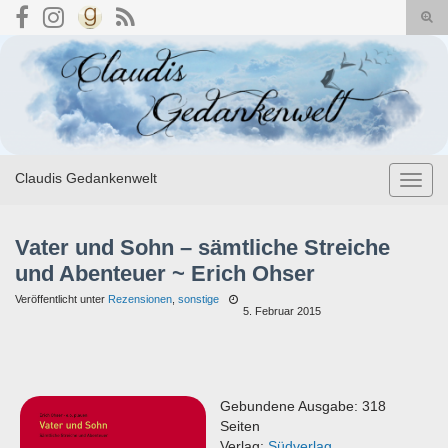
Suc
umsc
Search for:
Claudis Gedankenwelt
Navig
umsch
Vater und Sohn – sämtliche Streiche
und Abenteuer ~ Erich Ohser
Veröffentlicht unter
Rezensionen
,
sonstige
5. Februar 2015
Gebundene Ausgabe: 318
Seiten
Verlag:
Südverlag