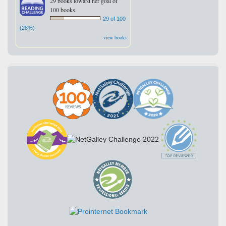
29 books toward her goal of
100 books.
29 of 100
(28%)
view books