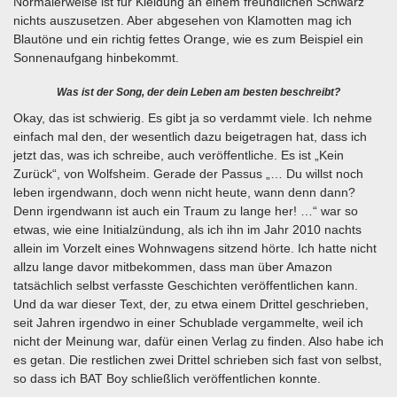
Normalerweise ist für Kleidung an einem freundlichen Schwarz
nichts auszusetzen. Aber abgesehen von Klamotten mag ich
Blautöne und ein richtig fettes Orange, wie es zum Beispiel ein
Sonnenaufgang hinbekommt.
Was ist der Song, der dein Leben am besten beschreibt?
Okay, das ist schwierig. Es gibt ja so verdammt viele. Ich nehme
einfach mal den, der wesentlich dazu beigetragen hat, dass ich
jetzt das, was ich schreibe, auch veröffentliche. Es ist „Kein
Zurück“, von Wolfsheim. Gerade der Passus „… Du willst noch
leben irgendwann, doch wenn nicht heute, wann denn dann?
Denn irgendwann ist auch ein Traum zu lange her! …“ war so
etwas, wie eine Initialzündung, als ich ihn im Jahr 2010 nachts
allein im Vorzelt eines Wohnwagens sitzend hörte. Ich hatte nicht
allzu lange davor mitbekommen, dass man über Amazon
tatsächlich selbst verfasste Geschichten veröffentlichen kann.
Und da war dieser Text, der, zu etwa einem Drittel geschrieben,
seit Jahren irgendwo in einer Schublade vergammelte, weil ich
nicht der Meinung war, dafür einen Verlag zu finden. Also habe ich
es getan. Die restlichen zwei Drittel schrieben sich fast von selbst,
so dass ich BAT Boy schließlich veröffentlichen konnte.