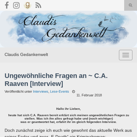
Suc
umsc
Search for:
Claudis Gedankenwelt
Navig
umsch
Ungewöhnliche Fragen an ~ C.A.
Raaven [Interview]
Veröffentlicht unter
Interviews
,
Lese-Events
11. Februar 2018
Hallo ihr Lieben,
heute hat sich C.A. Raaven bereit erklärt sich meinen ungewöhnlichen Fragen zu
stellen. Was ich ihn alles gefragt habe und (noch wichtiger)
was er geantwortet hat, erfahrt ihr im gleich folgenden Interview.
Doch zunächst zeige ich euch wie gewohnt das aktuelle Werk aus
seiner Feder und zwar „E-Death“ ein Kriminalroman: