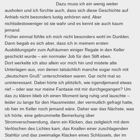
Dazu muss ich ein wenig weiter
ausholen und ich fürchte auch, dass sich diese Geschichte auf
Anhieb nicht besonders lustig anhören wird. Aber
nichtsdestoweniger ist sie wahr und es kennt sie auch kaum
jemand.
Früher einmal fühlte ich mich nicht besonders wohl im Dunklen.
Dann begab es sich aber, dass ich in meinem ersten
Ausbildungsjahr zum Aufräumen einiger Regale in den Keller
geschickt wurde – ein normaler Job für den Stift eben.
Dort werkelte ich also allein vor mich hin und mistete alte
Unterlagen aus, von denen tatsächlich manche sogar noch mit
„deutschem Gruß“ unterschrieben waren. Gar nicht mal so
uninteressant. Dabei hörte ich plötzlich, wie irgendjemand etwas
rief – oder war nur meine Fantasie mit mir durchgegangen? Um
das zu klären blieb ich einen Moment lang ruhig und lauschte –
leider zu lange für den Hausmeister, der vermutlich gefragt hatte,
ob hier im Keller noch jemand wäre. Daher war das Nächste, was
ich hörte, eine gebrummelte Bemerkung über
Stromverschwendung, dann ein Klicken, das zeitgleich mit dem
Verlöschen des Lichtes kam, das Knallen einer zuschlagenden
Stahltür und das zweimalige Klacken eines Schlüssels, der im