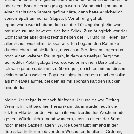
über dem Boden herausgezogen waren. Wenn mich jemand mit
einer Nachtsicht-Kamera gefilmt hätte, dann hätte er sicherlich
seinen Spaß an meiner Slapstick-Vorführung gehabt.
Irgendwann war ich dann doch an der Tür angelangt. Sie war
natürlich zu und bewegte sich kein Stück. Zum Ausgleich war der
Lichtschalter aber direkt rechts neben der Tür und im Hellen, sah
alles schon wesentlich besser aus. Ich begann den Raum zu
durchsuchen und stellte fest, dass es außer diesem Lagerraum
noch einen weiteren Raum gab, in dem ein riesiger Berg von
Schredder-Abfall gelagert wurde, wie er in einem Büro anfällt.
Ich war gerade dabei mir zu überlegen, ob ich es mir auf diesen
einigermaßen weichen Papierschnipseln bequem machen sollte,
als mir etwas auffiel, bei dem es mir spontan kalt den Rücken
hinunterlief.
Meine Uhr zeigte kurz nach fünfzehn Uhr und es war Freitag.
Wenn ich nicht bald hier herauskam, dann würden auch die
letzten Mitarbeiter der Firma in ihr wohlverdientes Wochenende
gehen. Würde sich jemand wundern, dass in einem der Büros
noch meine Sachen lagen? Würde überhaupt jemand in den
Büros kontrollieren, ob vor dem Wochenende alles in Ordnung