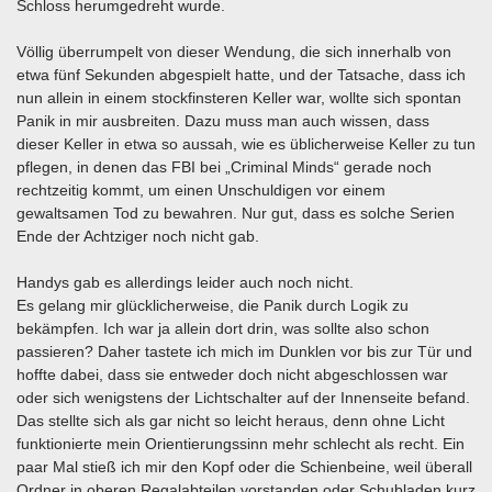
Schloss herumgedreht wurde.
Völlig überrumpelt von dieser Wendung, die sich innerhalb von
etwa fünf Sekunden abgespielt hatte, und der Tatsache, dass ich
nun allein in einem stockfinsteren Keller war, wollte sich spontan
Panik in mir ausbreiten. Dazu muss man auch wissen, dass
dieser Keller in etwa so aussah, wie es üblicherweise Keller zu tun
pflegen, in denen das FBI bei „Criminal Minds“ gerade noch
rechtzeitig kommt, um einen Unschuldigen vor einem
gewaltsamen Tod zu bewahren. Nur gut, dass es solche Serien
Ende der Achtziger noch nicht gab.
Handys gab es allerdings leider auch noch nicht.
Es gelang mir glücklicherweise, die Panik durch Logik zu
bekämpfen. Ich war ja allein dort drin, was sollte also schon
passieren? Daher tastete ich mich im Dunklen vor bis zur Tür und
hoffte dabei, dass sie entweder doch nicht abgeschlossen war
oder sich wenigstens der Lichtschalter auf der Innenseite befand.
Das stellte sich als gar nicht so leicht heraus, denn ohne Licht
funktionierte mein Orientierungssinn mehr schlecht als recht. Ein
paar Mal stieß ich mir den Kopf oder die Schienbeine, weil überall
Ordner in oberen Regalabteilen vorstanden oder Schubladen kurz