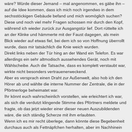
wäre? Würde dieser Jemand – mal angenommen, es gäbe ihn –
auf die Idee kommen, dass ich mich noch irgendwo in dem
sechsstöckigen Gebäude befand und mich womöglich suchen?
Diese und noch viel mehr Fragen schossen mir durch den Kopf,
während ich wieder zurück zur Ausgangstür lief. Dort rüttelte ich
an der Klinke und hämmerte mit der Faust dagegen, als mein
Blick wieder auf etwas fiel, bei dem ich so von Hoffnung überrollt
wurde, dass mir tatsächlich die Knie weich wurden.
Direkt links neben der Tür hing an der Wand ein Telefon. Es war
allerdings ein sehr altmodisch aussehendes Gerät, noch mit
Wählscheibe. Auch die Tatsache, dass es komplett verstaubt war,
wirkte nicht besonders vertrauenerweckend.
Aber es versprach einen Draht zur Außenwelt, also hob ich den
Hörer ab und wählte die interne Nummer der Zentrale, die in der
Pförtnerloge beheimatet war.
Ihr könnt euch wahrscheinlich vorstellen, wie erleichtert ich war,
als sich die verdutzt klingende Stimme des Pförtners meldete und
fragte, ob das jetzt wieder einer dieser neuen Auszubildenden
wäre, die sich ständig Scherze mit ihm erlaubten.
Wenn ich es mir recht überlege, dann könnte diese Begebenheit
durchaus auch als Fettnäpfchen herhalten, aber im Nachhinein