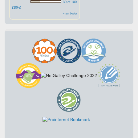
30 of 100
(30%)
view books