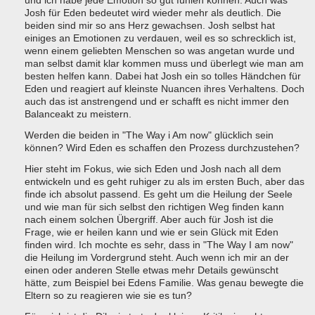
und ich habe jede Emotion so gut fühlen können. Auch was
Josh für Eden bedeutet wird wieder mehr als deutlich. Die
beiden sind mir so ans Herz gewachsen. Josh selbst hat
einiges an Emotionen zu verdauen, weil es so schrecklich ist,
wenn einem geliebten Menschen so was angetan wurde und
man selbst damit klar kommen muss und überlegt wie man am
besten helfen kann. Dabei hat Josh ein so tolles Händchen für
Eden und reagiert auf kleinste Nuancen ihres Verhaltens. Doch
auch das ist anstrengend und er schafft es nicht immer den
Balanceakt zu meistern.
Werden die beiden in "The Way i Am now" glücklich sein
können? Wird Eden es schaffen den Prozess durchzustehen?
Hier steht im Fokus, wie sich Eden und Josh nach all dem
entwickeln und es geht ruhiger zu als im ersten Buch, aber das
finde ich absolut passend. Es geht um die Heilung der Seele
und wie man für sich selbst den richtigen Weg finden kann
nach einem solchen Übergriff. Aber auch für Josh ist die
Frage, wie er heilen kann und wie er sein Glück mit Eden
finden wird. Ich mochte es sehr, dass in "The Way I am now"
die Heilung im Vordergrund steht. Auch wenn ich mir an der
einen oder anderen Stelle etwas mehr Details gewünscht
hätte, zum Beispiel bei Edens Familie. Was genau bewegte die
Eltern so zu reagieren wie sie es tun?