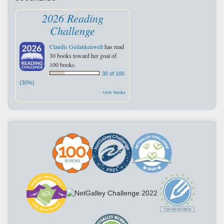
2026 Reading
Challenge
Claudis Gedankenwelt
has read
30 books toward her goal of
100 books.
30 of 100
(30%)
view books