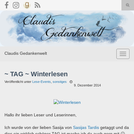
Suc
umsc
Search for:
Claudis Gedankenwelt
Navig
umsch
~ TAG ~ Winterlesen
Veröffentlicht unter
Lese-Events
,
sonstiges
9. Dezember 2014
Hallo ihr lieben Leser und Leserinnen,
Ich wurde von der lieben Sasija von
Sasijas Tardis
getaggt und da
dies ein wirklich schöner TAG ist mache ich da auch gern mit 🙂