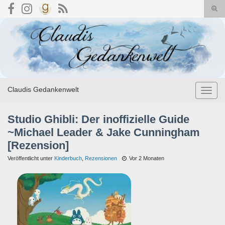
Suc
umsc
Search for:
Claudis Gedankenwelt
Navig
umsch
Studio Ghibli: Der inoffizielle Guide
~Michael Leader & Jake Cunningham
[Rezension]
Veröffentlicht unter
Kinderbuch
,
Rezensionen
Vor 2 Monaten