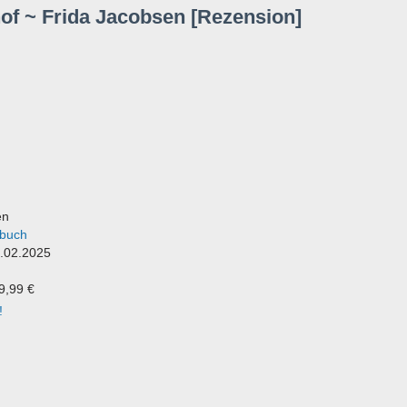
 ~ Frida Jacobsen [Rezension]
en
nbuch
2.02.2025
 9,99 €
!