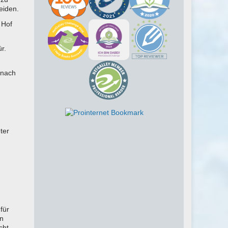
eiden.
 Hof
r.
 nach
ter
für
en
cht,