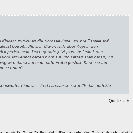
 Kindern zurück an die Nordseeküste, wo ihre Familie auf
fast betreibt. Als sich Maren Hals über Kopf in den
ück perfekt sein. Doch gerade jetzt plant ihr Onkel, das
en vom Möwenhof geben nicht auf und setzen alles daran, ihn
 wird dabei auf eine harte Probe gestellt. Kann sie auf
ause retten?
enswerter Figuren – Frida Jacobsen sorgt für das perfekte
Quelle: atb
 nach St. Peter Ording zieht. Erwartet sie eine Zeit, in der sie wieder