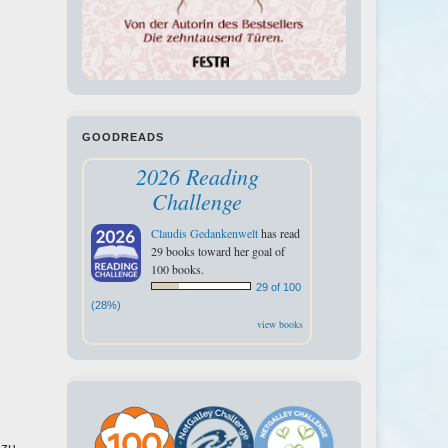
GOODREADS
2026 Reading
Challenge
Claudis Gedankenwelt
has read
29 books toward her goal of
100 books.
29 of 100
(28%)
view books
 zu