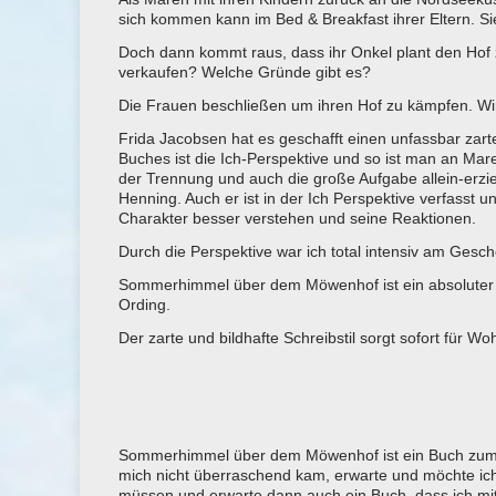
sich kommen kann im Bed & Breakfast ihrer Eltern. Si
Doch dann kommt raus, dass ihr Onkel plant den Hof z
verkaufen? Welche Gründe gibt es?
Die Frauen beschließen um ihren Hof zu kämpfen. Wir
Frida Jacobsen hat es geschafft einen unfassbar za
Buches ist die Ich-Perspektive und so ist man an Mar
der Trennung und auch die große Aufgabe allein-erzie
Henning. Auch er ist in der Ich Perspektive verfasst 
Charakter besser verstehen und seine Reaktionen.
Durch die Perspektive war ich total intensiv am Gesc
Sommerhimmel über dem Möwenhof ist ein absoluter W
Ording.
Der zarte und bildhafte Schreibstil sorgt sofort für W
Sommerhimmel über dem Möwenhof ist ein Buch zum Wo
mich nicht überraschend kam, erwarte und möchte ich 
müssen und erwarte dann auch ein Buch, dass ich mi