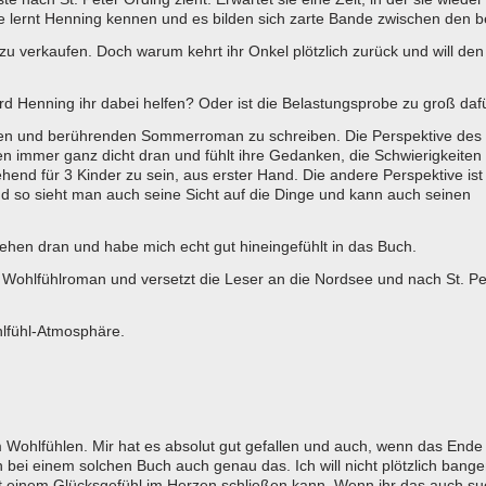
e lernt Henning kennen und es bilden sich zarte Bande zwischen den b
u verkaufen. Doch warum kehrt ihr Onkel plötzlich zurück und will den
d Henning ihr dabei helfen? Oder ist die Belastungsprobe zu groß dafü
rten und berührenden Sommerroman zu schreiben. Die Perspektive des
en immer ganz dicht dran und fühlt ihre Gedanken, die Schwierigkeiten
hend für 3 Kinder zu sein, aus erster Hand. Die andere Perspektive ist
und so sieht man auch seine Sicht auf die Dinge und kann auch seinen
hehen dran und habe mich echt gut hineingefühlt in das Buch.
ohlfühlroman und versetzt die Leser an die Nordsee und nach St. Pe
ohlfühl-Atmosphäre.
hlfühlen. Mir hat es absolut gut gefallen und auch, wenn das Ende 
bei einem solchen Buch auch genau das. Ich will nicht plötzlich bang
t einem Glücksgefühl im Herzen schließen kann. Wenn ihr das auch su