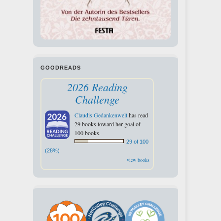
GOODREADS
2026 Reading
Challenge
Claudis Gedankenwelt
has read
29 books toward her goal of
100 books.
29 of 100
(28%)
view books