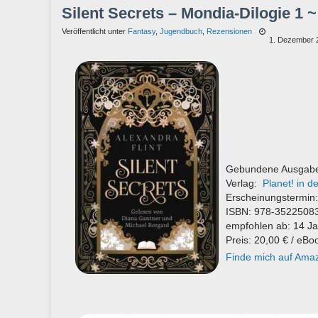
Silent Secrets – Mondia-Dilogie 1 ~
Veröffentlicht unter
Fantasy
,
Jugendbuch
,
Rezensionen
1. Dezember 
Gebundene Ausgabe
Verlag:
Planet! in 
Erscheinungstermin
ISBN: 978-3522508
empfohlen ab: 14 J
Preis: 20,00 € / eBo
Finde mich auf Ama