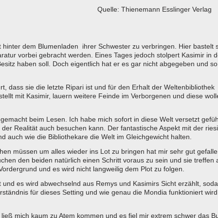
Quelle: Thienemann Esslinger Verlag
att hinter dem Blumenladen ihrer Schwester zu verbringen. Hier bastelt 
ratur vorbei gebracht werden. Eines Tages jedoch stolpert Kasimir in 
Besitz haben soll. Doch eigentlich hat er es gar nicht abgegeben und so
dass sie die letzte Ripari ist und für den Erhalt der Weltenbibliothek
ellt mit Kasimir, lauern weitere Feinde im Verborgenen und diese woll
ß gemacht beim Lesen. Ich habe mich sofort in diese Welt versetzt gefüh
 der Realität auch besuchen kann. Der fantastische Aspekt mit der ries
nd auch wie die Bibliothekare die Welt im Gleichgewicht halten.
en müssen um alles wieder ins Lot zu bringen hat mir sehr gut gefall
hen den beiden natürlich einen Schritt voraus zu sein und sie treffen
 Vordergrund und es wird nicht langweilig dem Plot zu folgen.
hlt und es wird abwechselnd aus Remys und Kasimirs Sicht erzählt, sod
ständnis für dieses Setting und wie genau die Mondia funktioniert wird
 ließ mich kaum zu Atem kommen und es fiel mir extrem schwer das B