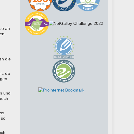
sie an
den
en die
lt, da
igen
en und
 auch
ass
 so
uch