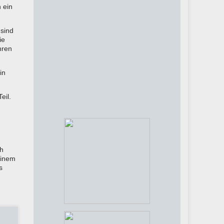
 ein
 sind
ie
hren
in
eil.
ch
einem
s