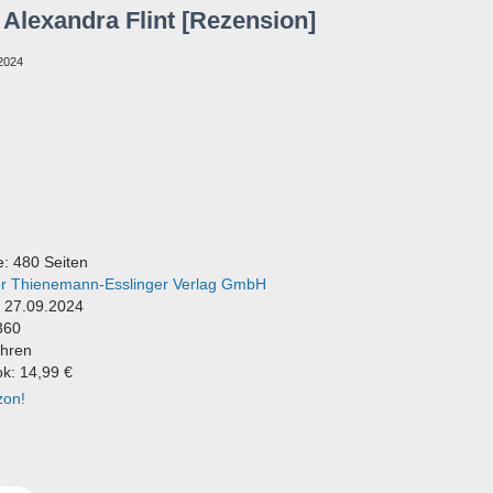
 Alexandra Flint [Rezension]
2024
: 480 Seiten
der Thienemann-Esslinger Verlag GmbH
: 27.09.2024
360
ahren
ok: 14,99 €
zon!