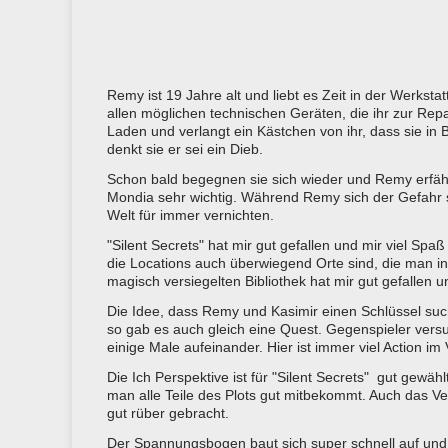
Remy ist 19 Jahre alt und liebt es Zeit in der Werkst
allen möglichen technischen Geräten, die ihr zur Repa
Laden und verlangt ein Kästchen von ihr, dass sie in 
denkt sie er sei ein Dieb.
Schon bald begegnen sie sich wieder und Remy erfährt, 
Mondia sehr wichtig. Während Remy sich der Gefahr st
Welt für immer vernichten.
"Silent Secrets" hat mir gut gefallen und mir viel Spa
die Locations auch überwiegend Orte sind, die man in
magisch versiegelten Bibliothek hat mir gut gefallen u
Die Idee, dass Remy und Kasimir einen Schlüssel such
so gab es auch gleich eine Quest. Gegenspieler versuc
einige Male aufeinander. Hier ist immer viel Action im
Die Ich Perspektive ist für "Silent Secrets" gut gewä
man alle Teile des Plots gut mitbekommt. Auch das Ver
gut rüber gebracht.
Der Spannungsbogen baut sich super schnell auf und