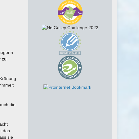
iegerin
r zu
r Krönung
wimmelt
auch die
racht
h das
ass sie