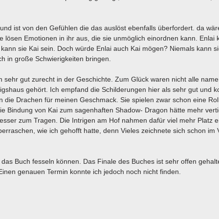
 und ist von den Gefühlen die das auslöst ebenfalls überfordert. da wä
 lösen Emotionen in ihr aus, die sie unmöglich einordnen kann. Enlai 
m kann sie Kai sein. Doch würde Enlai auch Kai mögen? Niemals kann s
ch in große Schwierigkeiten bringen.
ich sehr gut zurecht in der Geschichte. Zum Glück waren nicht alle nam
igshaus gehört. Ich empfand die Schilderungen hier als sehr gut und k
en die Drachen für meinen Geschmack. Sie spielen zwar schon eine Rol
h die Bindung von Kai zum sagenhaften Shadow- Dragon hätte mehr verti
esser zum Tragen. Die Intrigen am Hof nahmen dafür viel mehr Platz ei
rraschen, wie ich gehofft hatte, denn Vieles zeichnete sich schon im 
 das Buch fesseln können. Das Finale des Buches ist sehr offen gehalt
. Einen genauen Termin konnte ich jedoch noch nicht finden.