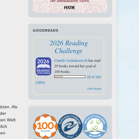
GOODREADS
2026 Reading
Challenge
Claudis Gedankenwelt
has read
29 books toward her goal of
100 books.
29 of 100
(28%)
view books
tzen. Als
 der
ten Welt
lich
ben