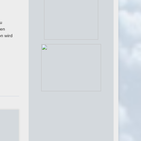
zu
den
on wird