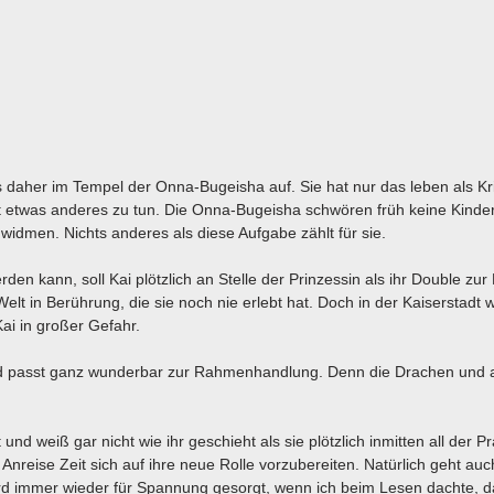
 daher im Tempel der Onna-Bugeisha auf. Sie hat nur das leben als Kr
t etwas anderes zu tun. Die Onna-Bugeisha schwören früh keine Kinde
dmen. Nichts anderes als diese Aufgabe zählt für sie.
den kann, soll Kai plötzlich an Stelle der Prinzessin als ihr Double zu
lt in Berührung, die sie noch nie erlebt hat. Doch in der Kaiserstadt 
ai in großer Gefahr.
n und passt ganz wunderbar zur Rahmenhandlung. Denn die Drachen und 
 und weiß gar nicht wie ihr geschieht als sie plötzlich inmitten all der P
nreise Zeit sich auf ihre neue Rolle vorzubereiten. Natürlich geht auc
ird immer wieder für Spannung gesorgt, wenn ich beim Lesen dachte, d