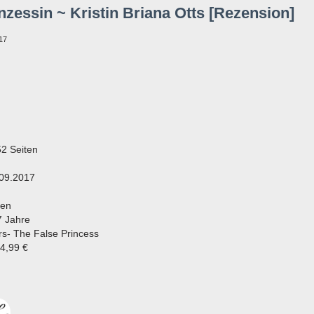
zessin ~ Kristin Briana Otts [Rezension]
17
2 Seiten
.09.2017
sen
7 Jahre
rs- The False Princess
14,99 €
!