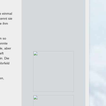
re einmal
kennt sie
ie ihm
en so
onnte
le, aber
eft
n. Die
Vorfeld
en,