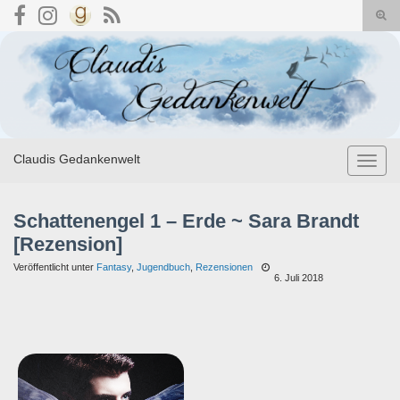
Suc
umsc
Search for:
Claudis Gedankenwelt
Navig
umsch
Schattenengel 1 – Erde ~ Sara Brandt
[Rezension]
Veröffentlicht unter
Fantasy
,
Jugendbuch
,
Rezensionen
6. Juli 2018