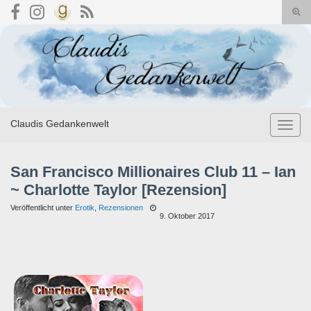
Suc
umsc
Search for:
Claudis Gedankenwelt
Navig
umsch
San Francisco Millionaires Club 11 – Ian
~ Charlotte Taylor [Rezension]
Veröffentlicht unter
Erotik
,
Rezensionen
9. Oktober 2017