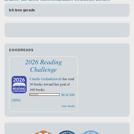
Ich lese gerade
GOODREADS
2026 Reading
Challenge
Claudis Gedankenwelt
has read
30 books toward her goal of
100 books.
30 of 100
(30%)
view books