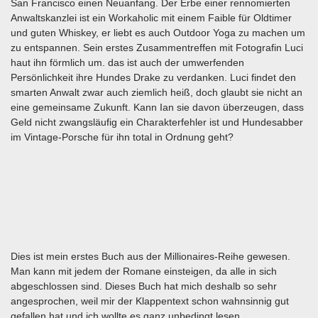
San Francisco einen Neuanfang. Der Erbe einer rennomierten
Anwaltskanzlei ist ein Workaholic mit einem Faible für Oldtimer
und guten Whiskey, er liebt es auch Outdoor Yoga zu machen um
zu entspannen. Sein erstes Zusammentreffen mit Fotografin Luci
haut ihn förmlich um. das ist auch der umwerfenden
Persönlichkeit ihre Hundes Drake zu verdanken. Luci findet den
smarten Anwalt zwar auch ziemlich heiß, doch glaubt sie nicht an
eine gemeinsame Zukunft. Kann Ian sie davon überzeugen, dass
Geld nicht zwangsläufig ein Charakterfehler ist und Hundesabber
im Vintage-Porsche für ihn total in Ordnung geht?
Dies ist mein erstes Buch aus der Millionaires-Reihe gewesen.
Man kann mit jedem der Romane einsteigen, da alle in sich
abgeschlossen sind. Dieses Buch hat mich deshalb so sehr
angesprochen, weil mir der Klappentext schon wahnsinnig gut
gefallen hat und ich wollte es ganz unbedingt lesen.