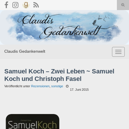
Suc
umsc
Search for:
Claudis Gedankenwelt
Navig
umsch
Samuel Koch – Zwei Leben ~ Samuel
Koch und Christoph Fasel
Veröffentlicht unter
Rezensionen
,
sonstige
17. Juni 2015