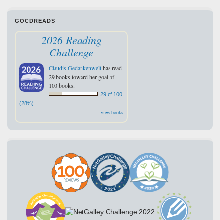
GOODREADS
2026 Reading
Challenge
Claudis Gedankenwelt
has read
29 books toward her goal of
100 books.
29 of 100
(28%)
view books