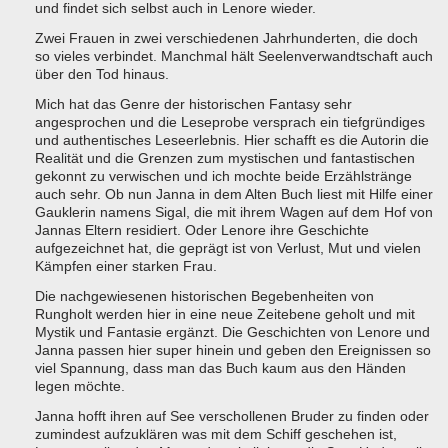
und findet sich selbst auch in Lenore wieder.
Zwei Frauen in zwei verschiedenen Jahrhunderten, die doch
so vieles verbindet. Manchmal hält Seelenverwandtschaft auch
über den Tod hinaus.
Mich hat das Genre der historischen Fantasy sehr
angesprochen und die Leseprobe versprach ein tiefgründiges
und authentisches Leseerlebnis. Hier schafft es die Autorin die
Realität und die Grenzen zum mystischen und fantastischen
gekonnt zu verwischen und ich mochte beide Erzählstränge
auch sehr. Ob nun Janna in dem Alten Buch liest mit Hilfe einer
Gauklerin namens Sigal, die mit ihrem Wagen auf dem Hof von
Jannas Eltern residiert. Oder Lenore ihre Geschichte
aufgezeichnet hat, die geprägt ist von Verlust, Mut und vielen
Kämpfen einer starken Frau.
Die nachgewiesenen historischen Begebenheiten von
Rungholt werden hier in eine neue Zeitebene geholt und mit
Mystik und Fantasie ergänzt. Die Geschichten von Lenore und
Janna passen hier super hinein und geben den Ereignissen so
viel Spannung, dass man das Buch kaum aus den Händen
legen möchte.
Janna hofft ihren auf See verschollenen Bruder zu finden oder
zumindest aufzuklären was mit dem Schiff geschehen ist,