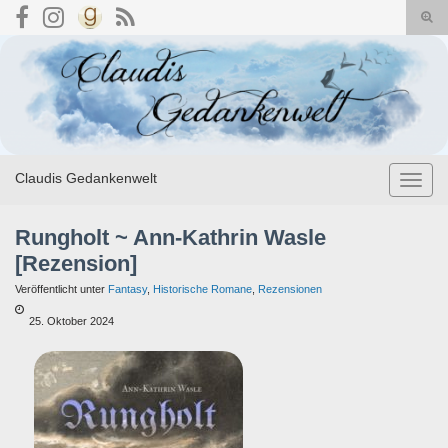
Suc
umsc
Search for:
Claudis Gedankenwelt
Navig
umsch
Rungholt ~ Ann-Kathrin Wasle
[Rezension]
Veröffentlicht unter
Fantasy
,
Historische Romane
,
Rezensionen
25. Oktober 2024