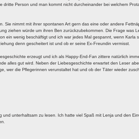
 die dritte Person und man kommt nicht durcheinander bei welchem Prot
gin. Sie nimmt mit ihrer spontanen Art gern das eine oder andere Fettn
rwägung ziehen würde um ihren Ben zurückzubekommen. Die Frage was L
on ein wenig beschäftigt und ich war jedes Mal gespannt, wenn Karla s
iehung denn gescheitert ist und ob er seine Ex-Freundin vermisst.
sgeschichte erzeugt und ich als Happy-End-Fan zittere natürlich imm
nde alles gut wird. Neben der Liebesgeschichte erwartet den Leser abe
age, wer die Pflegerinnen verunstaltet hat und ob der Täter wieder zusch
ig und unterhaltsam zu lesen. Ich hatte viel Spaß mit Lenja und den E
en.