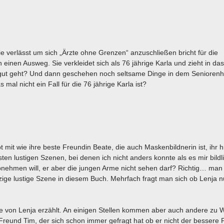
sie verlässt um sich „Ärzte ohne Grenzen“ anzuschließen bricht für die
inen Ausweg. Sie verkleidet sich als 76 jährige Karla und zieht in das
 gut geht? Und dann geschehen noch seltsame Dinge in dem Seniorenh
mal nicht ein Fall für die 76 jährige Karla ist?
mit wie ihre beste Freundin Beate, die auch Maskenbildnerin ist, ihr hil
en lustigen Szenen, bei denen ich nicht anders konnte als es mir bildl
abnehmen will, er aber die jungen Arme nicht sehen darf? Richtig… man
inzige lustige Szene in diesem Buch. Mehrfach fragt man sich ob Lenja 
e von Lenja erzählt. An einigen Stellen kommen aber auch andere zu W
Freund Tim, der sich schon immer gefragt hat ob er nicht der bessere 