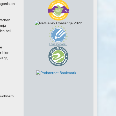
agonisten
äpfchen
enja
ich bei
er
r hier
lägt,
inwohnern