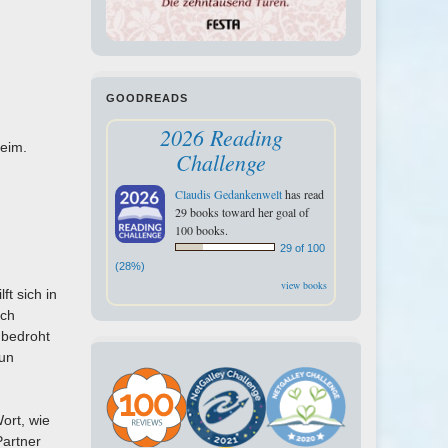
GOODREADS
2026 Reading
eim.
Challenge
Claudis Gedankenwelt
has read
29 books toward her goal of
100 books.
29 of 100
(28%)
view books
ft sich in
ich
 bedroht
nun
ort, wie
Partner