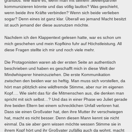
grandios. Wie wäre es, wenn man mit seinem Seelenpartner
kommunizieren könnte und das völlig lautlos? Was geschieht,
wenn beide ihre Kräfte verbinden? Wenn sich beide verlieben
sogar? Denn eines ist ganz klar. Überall wo jemand Macht besitzt
ist auch jemand der diese ausnutzen möchte.
Nachdem ich den Klappentext gelesen hatte, war es schon um
mich geschehen und mein Kopfkino fuhr auf Höchstleistung. All
diese Fragen stellte ich mir und noch viele mehr.
Die Protagonisten waren ab der ersten Seite an authentisch
beschrieben und haben es geschafft mich in diese Welt der
Mindwhisperer hineinzuziehen. Die erste Kommunikation
zwischen den beiden war so heftig. Man muss sich vorstellen, da
hört man plötzlich eine wildfremde Stimme, aber nur im eigenen
Kopf…. Wie sieht das für die Mitmenschen aus, die denken man
spricht mit sich selbst…? Und das in einer Phase wo Juliet gerade
ihre beiden Eltern bei einem schrecklichen Unfall verloren hat.
Dass sie einen Großvater hat, den ihre Mutter ihr verschwiegen
hat, macht es nicht besser. Denn diesen Mann kennt sie nicht
einmal. Da sie aber gern wissen möchte wessen Stimme sie in
ihrem Kopf hört und ihr Großvater zufällig auch da wohnt, macht