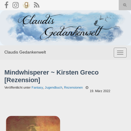
Suc
umsc
Search for:
Claudis Gedankenwelt
Navig
umsch
Mindwhisperer ~ Kirsten Greco
[Rezension]
Veröffentlicht unter
Fantasy
,
Jugendbuch
,
Rezensionen
19. März 2022