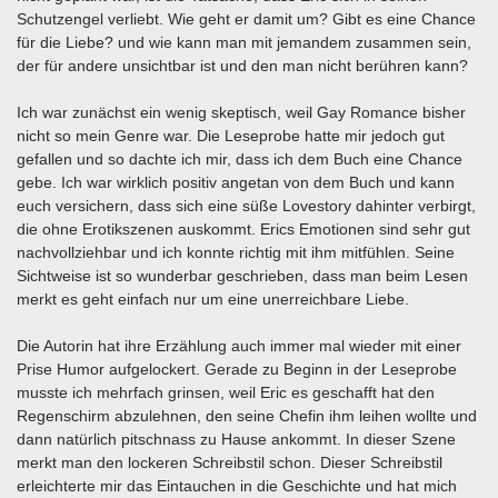
Schutzengel verliebt. Wie geht er damit um? Gibt es eine Chance
für die Liebe? und wie kann man mit jemandem zusammen sein,
der für andere unsichtbar ist und den man nicht berühren kann?
Ich war zunächst ein wenig skeptisch, weil Gay Romance bisher
nicht so mein Genre war. Die Leseprobe hatte mir jedoch gut
gefallen und so dachte ich mir, dass ich dem Buch eine Chance
gebe. Ich war wirklich positiv angetan von dem Buch und kann
euch versichern, dass sich eine süße Lovestory dahinter verbirgt,
die ohne Erotikszenen auskommt. Erics Emotionen sind sehr gut
nachvollziehbar und ich konnte richtig mit ihm mitfühlen. Seine
Sichtweise ist so wunderbar geschrieben, dass man beim Lesen
merkt es geht einfach nur um eine unerreichbare Liebe.
Die Autorin hat ihre Erzählung auch immer mal wieder mit einer
Prise Humor aufgelockert. Gerade zu Beginn in der Leseprobe
musste ich mehrfach grinsen, weil Eric es geschafft hat den
Regenschirm abzulehnen, den seine Chefin ihm leihen wollte und
dann natürlich pitschnass zu Hause ankommt. In dieser Szene
merkt man den lockeren Schreibstil schon. Dieser Schreibstil
erleichterte mir das Eintauchen in die Geschichte und hat mich