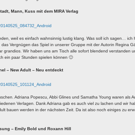
 Stadt, Mann, Kuss mit dem MIRA Verlag
den, weil es einfach wahnsinnig lustig klang. Was soll ich sagen… ich
n das Vergnügen das Spiel in unserer Gruppe mit der Autorin Regina Gä
ar grandios. Wir haben uns am Tisch alle sofort blendend verstanden 
ch ein paar Stunden spielen können 🙂
nel – New Adult – Neu entdeckt
auschen. Adriana Popescu, Abbi Glines und Samatha Young waren als A
iedenen Verlagen. Dank Adriana gab es auch viel zu lachen und wir h
ult bauen werden in der nächsten Zeit. Da ist also noch einiges zu er
sung – Emily Bold und Roxann Hill