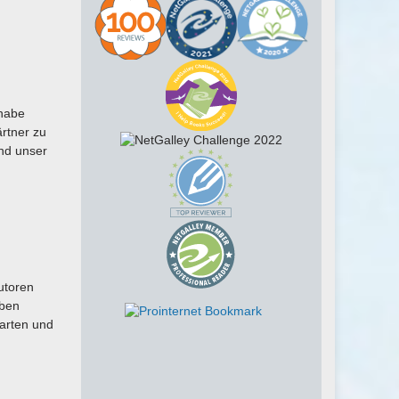
 habe
rtner zu
und unser
utoren
aben
warten und