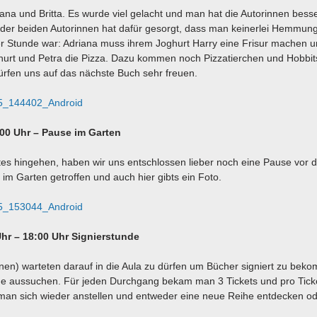
na und Britta. Es wurde viel gelacht und man hat die Autorinnen bess
 der beiden Autorinnen hat dafür gesorgt, dass man keinerlei Hemmun
r Stunde war: Adriana muss ihrem Joghurt Harry eine Frisur machen un
urt und Petra die Pizza. Dazu kommen noch Pizzatierchen und Hobbit
 dürfen uns auf das nächste Buch sehr freuen.
00 Uhr – Pause im Garten
tes hingehen, haben wir uns entschlossen lieber noch eine Pause vor d
im Garten getroffen und auch hier gibts ein Foto.
Uhr – 18:00 Uhr Signierstunde
nen) warteten darauf in die Aula zu dürfen um Bücher signiert zu bek
e aussuchen. Für jeden Durchgang bekam man 3 Tickets und pro Ticke
an sich wieder anstellen und entweder eine neue Reihe entdecken o