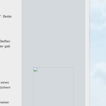
“. Beide
Steffan
ier gab
 einen
Büchern
meiner