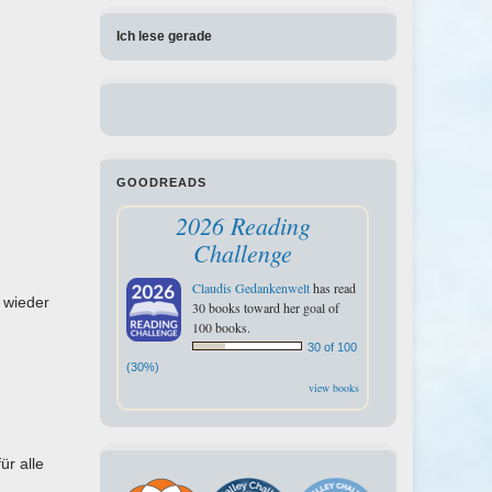
Ich lese gerade
GOODREADS
2026 Reading
Challenge
Claudis Gedankenwelt
has read
 wieder
30 books toward her goal of
100 books.
30 of 100
(30%)
view books
r alle