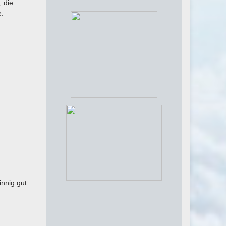
, die
e.
nnig gut.