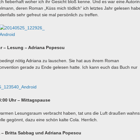
h fieberhaft woher ich ihr Gesicht bloß kenne. Und es war eine Autorin
elmann, deren Roman „Küss mich tödlich“ ich letztes Jahr gelesen hab
enfalls sehr gefreut sie mal persönlich zu treffen.
hr – Lesung – Adriana Popescu
dingt nötig Adriana zu lauschen. Sie hat aus ihrem Roman
Convention gerade zu Ende gelesen hatte. Ich kann euch das Buch nur
3:00 Uhr – Mittagspause
armen Lesungsraum verbracht haben, tat uns die Luft draußen wahnsi
lle gegönnt, dazu eine schön kalte Cola. Herrlich.
 – Britta Sabbag und Adriana Popescu