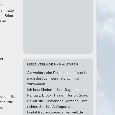
er
gen hatte
d Britta
s im
er
LIEBE VERLAGE UND AUTOREN
Als verlässliche Rezensentin freue ich
mich darüber, wenn Sie auf mich
zukommen.
Ich lese Kinderbücher, Jugendbücher,
Fantasy, Erotik, Thriller, Horror, SciFi,
ommen. Es
Belletristik, Historische Romane. Bitte
t durfte
richten Sie ihre Anfragen an:
der
kontakt@claudis-gedankenwelt.de