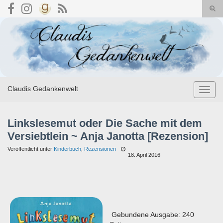
Suc
umsc
Search for:
Claudis Gedankenwelt
Navig
umsch
Linkslesemut oder Die Sache mit dem
Versiebtlein ~ Anja Janotta [Rezension]
Veröffentlicht unter
Kinderbuch
,
Rezensionen
18. April 2016
Gebundene Ausgabe: 240