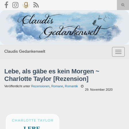
Suc
umsc
Search for:
Claudis Gedankenwelt
Navig
umsch
Lebe, als gäbe es kein Morgen ~
Charlotte Taylor [Rezension]
Veröffentlicht unter
Rezensionen
,
Romane
,
Romantik
29. November 2020