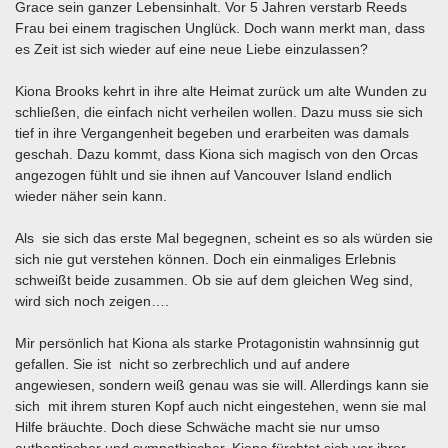
Grace sein ganzer Lebensinhalt. Vor 5 Jahren verstarb Reeds
Frau bei einem tragischen Unglück. Doch wann merkt man, dass
es Zeit ist sich wieder auf eine neue Liebe einzulassen?
Kiona Brooks kehrt in ihre alte Heimat zurück um alte Wunden zu
schließen, die einfach nicht verheilen wollen. Dazu muss sie sich
tief in ihre Vergangenheit begeben und erarbeiten was damals
geschah. Dazu kommt, dass Kiona sich magisch von den Orcas
angezogen fühlt und sie ihnen auf Vancouver Island endlich
wieder näher sein kann.
Als sie sich das erste Mal begegnen, scheint es so als würden sie
sich nie gut verstehen können. Doch ein einmaliges Erlebnis
schweißt beide zusammen. Ob sie auf dem gleichen Weg sind,
wird sich noch zeigen….
Mir persönlich hat Kiona als starke Protagonistin wahnsinnig gut
gefallen. Sie ist nicht so zerbrechlich und auf andere
angewiesen, sondern weiß genau was sie will. Allerdings kann sie
sich mit ihrem sturen Kopf auch nicht eingestehen, wenn sie mal
Hilfe bräuchte. Doch diese Schwäche macht sie nur umso
authentischer und sympathischer. Kiona fürchtet sich vor ihrer