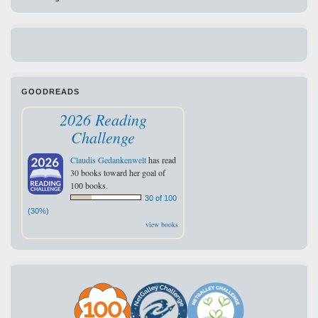
GOODREADS
2026 Reading
Challenge
Claudis Gedankenwelt
has read
30 books toward her goal of
100 books.
30 of 100
(30%)
view books