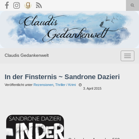
Suc
umsc
Search for:
Claudis Gedankenwelt
Navig
umsch
In der Finsternis ~ Sandrone Dazieri
Veröffentlicht unter
Rezensionen
,
Thriller / Krimi
3. April 2015