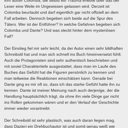
ihm außer Colomba, die selbst ein Trauma erlebte über das der
Leser eine Weile im Ungewissen gelassen wird. Derzeit ist
Colomba beurlaubt und darf eigentlich gar nicht offiziell an dem
Fall arbeiten. Dennoch begeben sich beide auf die Spur des
Täters. Wer ist der Entführer? In welche Gefahren begeben sich
Colomba und Dante? Und was steckt hinter dem mysteriösen
Fall?
Der Einstieg fiel mir sehr leicht, da der Autor einen sehr bildhaften
Schreibstil hat und man sich schnell ins Buch hineinversetzt fühlt.
Auch die Protagonisten sind sehr authentisch beschrieben und
mit soviel Charaktertiefe ausgestattet, dass man im Laufe des
Buches das Gefühl hat die Figuren persönlich zu kennen und
man teilweise die Reaktionen einschätzen kann. Gerade bei
Dante ging es mir oft so, dass ich das starke Gefühl hatte ihn zu
kennen. Dante ist meiner Meinung nach auch derjenige, der die
Handlung hauptsächlich trägt, da ohne ihn viele Dinge gar nicht
ins Rollen gekommen wären und er den Verlauf der Geschichte
immer wieder vorantreibt.
Der Schreibstil ist sehr plastisch, was auch daran liegen mag,
dass Dazieri ein Drehbuchautor ist und somit genau weiß wie