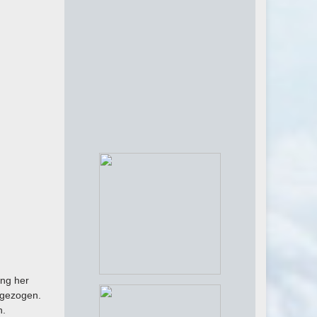
ng her
 gezogen.
n.