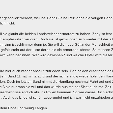
er gespoilert werden, weil bei Band12 eine Rezi ohne die vorigen Bänd
ich nicht.
weil sie glaubt die beiden Landstreicher ermordet zu haben. Zoey ist fest
 Kampfeswillen verloren. Doch sie ist gezwungen sich wieder mit der a
hnsinn ist schlimmer denn je. Sie will die neue Göttin der Menschheit
ht gefällt steht auf der Liste derer, die sie ermorden könnte. So müssen
down kann beginnen. Wer wird gewinnen? und welche Opfer wird diese
ird hier auch wieder absolut zufrieden sein. Den beiden Autorinnen gel
ßen. Band 11 hat mir ja aufgrund der sich ständig wiederholenden Ha
allen. Doch im letzten Band nimmt die Handlung nochmal Fahrt auf und
ß sie nun was sie will und das wurde aus meiner Sicht auch mal Zeit.
eschehnisse endlich alle ins Rollen kommen. So war dieses Buch schn
hlt. Auch das Ende ist schön abgerundet und ich war nicht unzufrieden
detem Ende und wenig Längen.