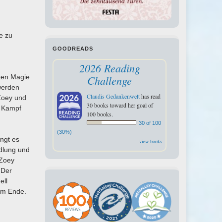
e zu
GOODREADS
2026 Reading
lten Magie
Challenge
 werden
Claudis Gedankenwelt
has read
 Zoey und
30 books toward her goal of
r Kampf
100 books.
30 of 100
(30%)
ingt es
view books
ndlung und
 Zoey
 Der
ell
 am Ende.