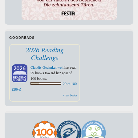
GOODREADS
2026 Reading
Challenge
Claudis Gedankenwelt
has read
29 books toward her goal of
100 books.
29 of 100
(28%)
view books