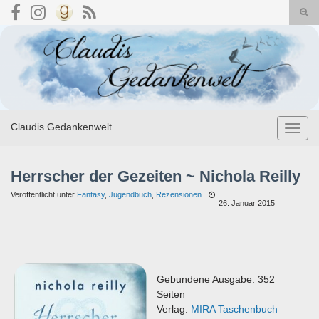
Suc
umsc
Search for:
Claudis Gedankenwelt
Navig
umsch
Herrscher der Gezeiten ~ Nichola Reilly
Veröffentlicht unter
Fantasy
,
Jugendbuch
,
Rezensionen
26. Januar 2015
Gebundene Ausgabe: 352
Seiten
Verlag:
MIRA Taschenbuch