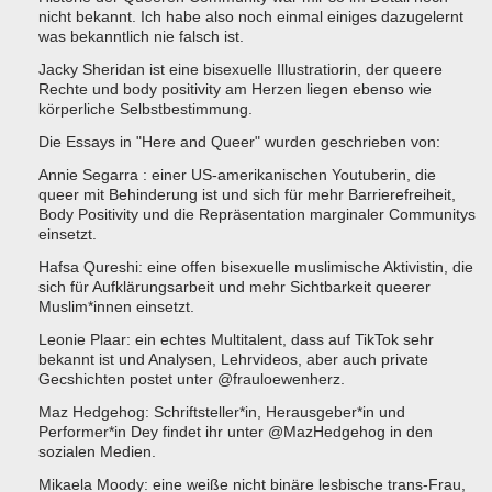
nicht bekannt. Ich habe also noch einmal einiges dazugelernt
was bekanntlich nie falsch ist.
Jacky Sheridan ist eine bisexuelle Illustratiorin, der queere
Rechte und body positivity am Herzen liegen ebenso wie
körperliche Selbstbestimmung.
Die Essays in "Here and Queer" wurden geschrieben von:
Annie Segarra : einer US-amerikanischen Youtuberin, die
queer mit Behinderung ist und sich für mehr Barrierefreiheit,
Body Positivity und die Repräsentation marginaler Communitys
einsetzt.
Hafsa Qureshi: eine offen bisexuelle muslimische Aktivistin, die
sich für Aufklärungsarbeit und mehr Sichtbarkeit queerer
Muslim*innen einsetzt.
Leonie Plaar: ein echtes Multitalent, dass auf TikTok sehr
bekannt ist und Analysen, Lehrvideos, aber auch private
Gecshichten postet unter @frauloewenherz.
Maz Hedgehog: Schriftsteller*in, Herausgeber*in und
Performer*in Dey findet ihr unter @MazHedgehog in den
sozialen Medien.
Mikaela Moody: eine weiße nicht binäre lesbische trans-Frau,