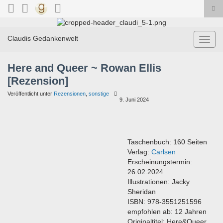
Suc
ums
Search for:
Claudis Gedankenwelt
Navig
umsch
Here and Queer ~ Rowan Ellis
[Rezension]
Veröffentlicht unter
Rezensionen
,
sonstige
9. Juni 2024
Taschenbuch: 160 Seiten
Verlag:
Carlsen
Erscheinungstermin:
26.02.2024
Illustrationen:
Jacky
Sheridan
ISBN: 978-3551251596
empfohlen ab: 12 Jahren
Originaltitel: Here&Queer