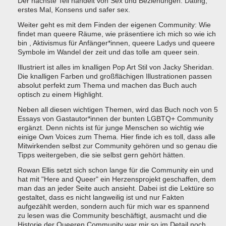
Der nächste Teil handelt von Sex und Beziehungen: Dating,
erstes Mal, Konsens und safer sex.
Weiter geht es mit dem Finden der eigenen Community: Wie
findet man queere Räume, wie präsentiere ich mich so wie ich
bin , Aktivismus für Anfänger*innen, queere Ladys und queere
Symbole im Wandel der zeit und das tolle am queer sein.
Illustriert ist alles im knalligen Pop Art Stil von Jacky Sheridan.
Die knalligen Farben und großflächigen Illustrationen passen
absolut perfekt zum Thema und machen das Buch auch
optisch zu einem Highlight.
Neben all diesen wichtigen Themen, wird das Buch noch von 5
Essays von Gastautor*innen der bunten LGBTQ+ Community
ergänzt. Denn nichts ist für junge Menschen so wichtig wie
einige Own Voices zum Thema. Hier finde ich es toll, dass alle
Mitwirkenden selbst zur Community gehören und so genau die
Tipps weitergeben, die sie selbst gern gehört hätten.
Rowan Ellis setzt sich schon lange für die Community ein und
hat mit "Here and Queer" ein Herzensprojekt geschaffen, dem
man das an jeder Seite auch ansieht. Dabei ist die Lektüre so
gestaltet, dass es nicht langweilig ist und nur Fakten
aufgezählt werden, sondern auch für mich war es spannend
zu lesen was die Community beschäftigt, ausmacht und die
Historie der Queeren Community war mir so im Detail noch