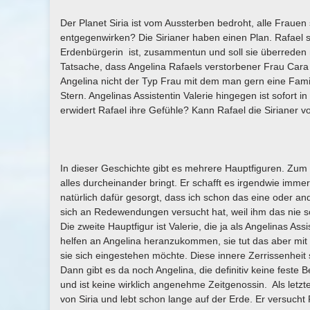
Der Planet Siria ist vom Aussterben bedroht, alle Frau
entgegenwirken? Die Sirianer haben einen Plan. Rafael so
Erdenbürgerin ist, zusammentun und soll sie überreden
Tatsache, dass Angelina Rafaels verstorbener Frau Cara z
Angelina nicht der Typ Frau mit dem man gern eine Fam
Stern. Angelinas Assistentin Valerie hingegen ist sofor
erwidert Rafael ihre Gefühle? Kann Rafael die Sirianer 
In dieser Geschichte gibt es mehrere Hauptfiguren. Zum Ei
alles durcheinander bringt. Er schafft es irgendwie imm
natürlich dafür gesorgt, dass ich schon das eine oder 
sich an Redewendungen versucht hat, weil ihm das nie so
Die zweite Hauptfigur ist Valerie, die ja als Angelinas A
helfen an Angelina heranzukommen, sie tut das aber mit 
sie sich eingestehen möchte. Diese innere Zerrissenheit
Dann gibt es da noch Angelina, die definitiv keine feste
und ist keine wirklich angenehme Zeitgenossin. Als letz
von Siria und lebt schon lange auf der Erde. Er versuch