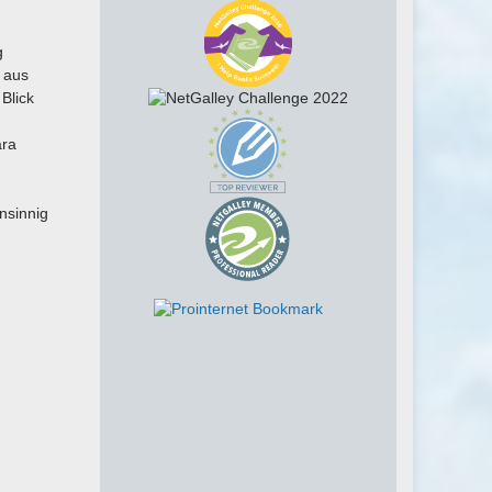
g
 aus
Blick
ara
nsinnig