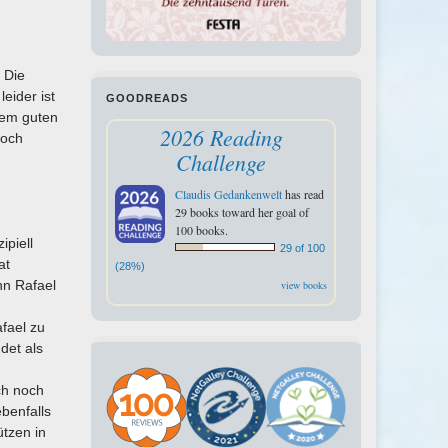
 Die
eider ist
GOODREADS
nem guten
2026 Reading
Doch
Challenge
Claudis Gedankenwelt
has read
29 books toward her goal of
100 books.
ipiell
29 of 100
at
(28%)
nn Rafael
view books
afael zu
det als
ch noch
benfalls
ützen in