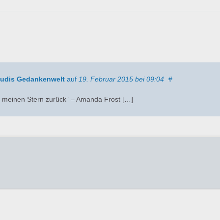
audis Gedankenwelt
auf
19. Februar 2015
bei 09:04
#
r meinen Stern zurück” – Amanda Frost […]