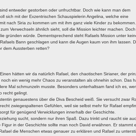
en sind entweder gestorben oder unfruchtbar. Doch wie kann man dem
ll sich mit der Exzentrischen Schauspielerin Angelina, welche eine
 mit nach Siria zu kommen um mit ihm ganz viele Kinder zu bekommen.
um Verwechseln ähnlich sieht, soll die Mission leichter machen. Doch l
ilie gründen würde. Dementsprechend steht Rafaels Mission unter kei
t in Rafaels Bann geschlagen und kann die Augen kaum von ihm lassen. 
vor dem Aussterben retten?
nen hätten wir da natürlich Rafael, den chaotischen Sirianer, der prinz
er noch ein wenig mehr Chaos zu veranstalten als ohnehin schon. Das h
andere Mal schmunzeln musste. Besonders unterhaltsam fand ich es, we
 recht gelingt.
ssistentin genauestens über die Diva Bescheid weiß. Sie versucht zwar R
recht zwiegespaltenen Gefühlen, weil sie selbst mehr für Rafael empfin
 sorgt für genügend Verwicklungen innerhalb der Geschichte.
 Beziehung sucht, sondern nur ihren Spaß. Dazu trinkt und raucht sie au
te Figur in der Geschichte sollte man noch David erwähnen. Er stammt e
t Rafael die Menschen etwas genauer zu erklären und Rafael zu unterst