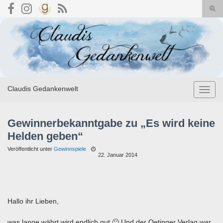
Suc
umsc
Search for:
Claudis Gedankenwelt
Navig
umsch
Gewinnerbekanntgabe zu „Es wird keine
Helden geben“
Veröffentlicht unter
Gewinnspiele
22. Januar 2014
Hallo ihr Lieben,
was lange währt wird endlich gut 🙂 Und der Oetinger Verlag war