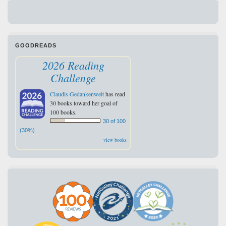
GOODREADS
2026 Reading
Challenge
Claudis Gedankenwelt
has read
30 books toward her goal of
100 books.
30 of 100
(30%)
view books