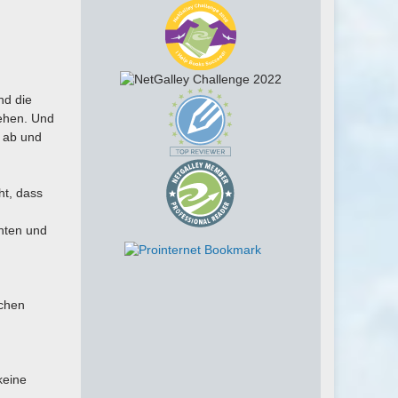
nd die
tehen. Und
t ab und
ht, dass
nten und
schen
keine