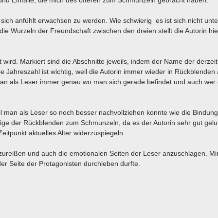
und Einfälle, die mich des öfteren zum Schmunzeln gebracht haben.
sich anfühlt erwachsen zu werden. Wie schwierig es ist sich nicht unt
ie Wurzeln der Freundschaft zwischen den dreien stellt die Autorin hie
 wird. Markiert sind die Abschnitte jeweils, indem der Name der derzeit
 Jahreszahl ist wichtig, weil die Autorin immer wieder in Rückblenden
 man als Leser immer genau wo man sich gerade befindet und auch wer
il man als Leser so noch besser nachvollziehen konnte wie die Bindung
inige der Rückblenden zum Schmunzeln, da es der Autorin sehr gut gelu
eitpunkt aktuelles Alter widerzuspiegeln.
tzureißen und auch die emotionalen Seiten der Leser anzuschlagen. Mir
 der Seite der Protagonisten durchleben durfte.