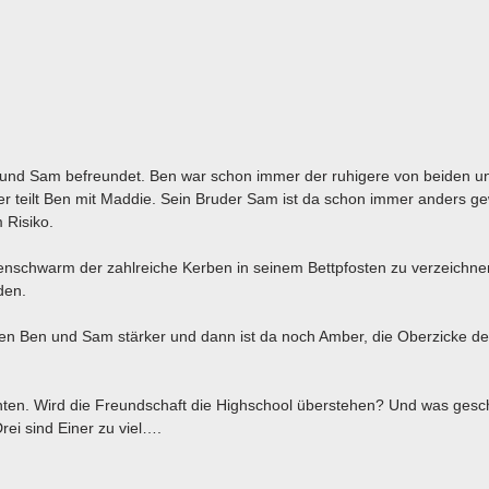
en und Sam befreundet. Ben war schon immer der ruhigere von beiden u
r teilt Ben mit Maddie. Sein Bruder Sam ist da schon immer anders g
 Risiko.
enschwarm der zahlreiche Kerben in seinem Bettpfosten zu verzeichne
den.
chen Ben und Sam stärker und dann ist da noch Amber, die Oberzicke d
nten. Wird die Freundschaft die Highschool überstehen? Und was gesch
ei sind Einer zu viel….