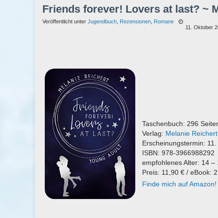
Friends forever! Lovers at last? ~ 
Veröffentlicht unter
Jugendbuch
,
Rezensionen
,
Romane
11. Oktober 
Taschenbuch: 296 Seite
Verlag:
Melanie Reicher
Erscheinungstermin: 11.
ISBN: 978-3966988292
empfohlenes Alter: 14 –
Preis: 11,90 € / eBook: 2
Finde mich auf Amazon!