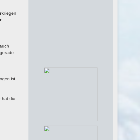
erkriegen
r
 auch
 gerade
ngen ist
 hat die