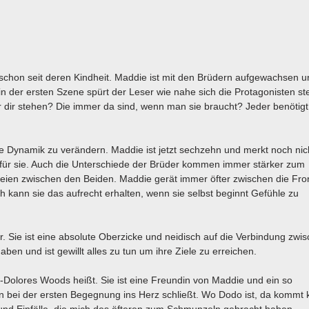
chon seit deren Kindheit. Maddie ist mit den Brüdern aufgewachsen u
in der ersten Szene spürt der Leser wie nahe sich die Protagonisten s
r dir stehen? Die immer da sind, wenn man sie braucht? Jeder benötig
ie Dynamik zu verändern. Maddie ist jetzt sechzehn und merkt noch nic
 für sie. Auch die Unterschiede der Brüder kommen immer stärker zum
reien zwischen den Beiden. Maddie gerät immer öfter zwischen die Fro
ch kann sie das aufrecht erhalten, wenn sie selbst beginnt Gefühle zu
Sie ist eine absolute Oberzicke und neidisch auf die Verbindung zwi
en und ist gewillt alles zu tun um ihre Ziele zu erreichen.
-Dolores Woods heißt. Sie ist eine Freundin von Maddie und ein so
n bei der ersten Begegnung ins Herz schließt. Wo Dodo ist, da kommt 