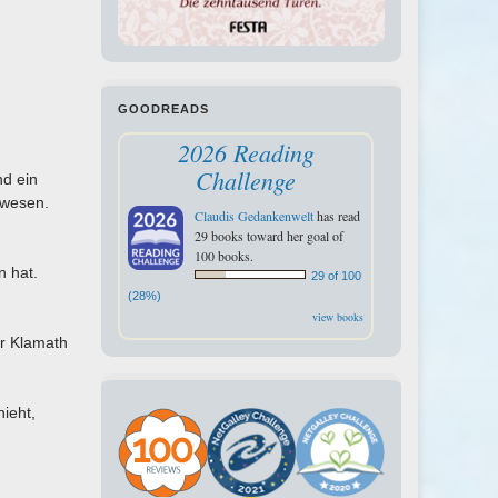
GOODREADS
2026 Reading
Challenge
nd ein
ewesen.
Claudis Gedankenwelt
has read
29 books toward her goal of
100 books.
n hat.
29 of 100
(28%)
view books
er Klamath
ieht,