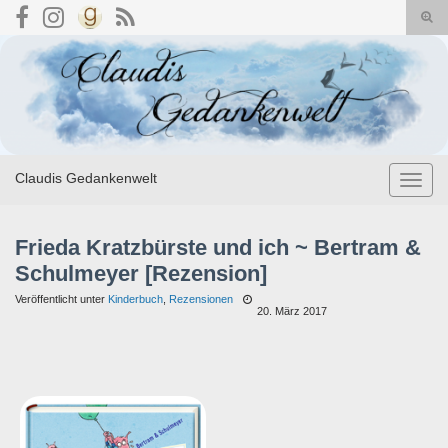
Suc
umsc
Search for:
Claudis Gedankenwelt
Navig
umsch
Frieda Kratzbürste und ich ~ Bertram &
Schulmeyer [Rezension]
Veröffentlicht unter
Kinderbuch
,
Rezensionen
20. März 2017