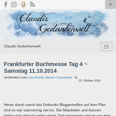
Suc
umsc
Search for:
Claudis Gedankenwelt
Navig
umsch
Frankfurter Buchmesse Tag 4 ~
Samstag 11.10.2014
Veröffentlicht unter
Lese-Events
,
Messe / Conventions
15. Oktober 2014
Heute stand zuerst das Dotbooks Bloggertreffen auf dem Plan.
Und es war wahnsinnig viel los. Die Mitarbeiter und Autoren
haben sich aber für jeden etwas Zeit genommen und es war eine