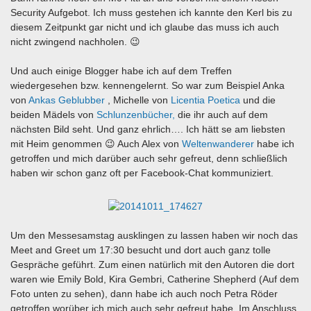
Security Aufgebot. Ich muss gestehen ich kannte den Kerl bis zu
diesem Zeitpunkt gar nicht und ich glaube das muss ich auch
nicht zwingend nachholen. 😉
Und auch einige Blogger habe ich auf dem Treffen
wiedergesehen bzw. kennengelernt. So war zum Beispiel Anka
von
Ankas Geblubber
, Michelle von
Licentia Poetica
und die
beiden Mädels von
Schlunzenbücher,
die ihr auch auf dem
nächsten Bild seht. Und ganz ehrlich…. Ich hätt se am liebsten
mit Heim genommen 😉 Auch Alex von
Weltenwanderer
habe ich
getroffen und mich darüber auch sehr gefreut, denn schließlich
haben wir schon ganz oft per Facebook-Chat kommuniziert.
Um den Messesamstag ausklingen zu lassen haben wir noch das
Meet and Greet um 17:30 besucht und dort auch ganz tolle
Gespräche geführt. Zum einen natürlich mit den Autoren die dort
waren wie Emily Bold, Kira Gembri, Catherine Shepherd (Auf dem
Foto unten zu sehen), dann habe ich auch noch Petra Röder
getroffen worüber ich mich auch sehr gefreut habe. Im Anschluss