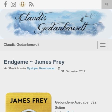
Suc
umsc
Search for:
Claudis Gedankenwelt
Navig
umsch
Endgame ~ James Frey
Veröffentlicht unter
Dystopie
,
Rezensionen
31. Dezember 2014
Gebundene Ausgabe: 592
Seiten