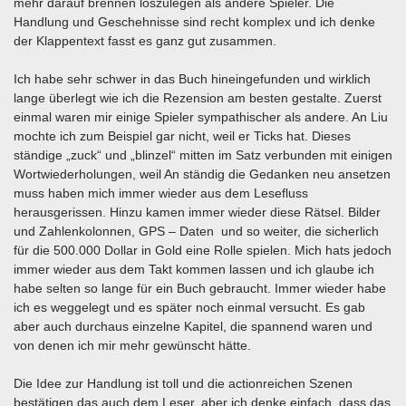
mehr darauf brennen loszulegen als andere Spieler. Die
Handlung und Geschehnisse sind recht komplex und ich denke
der Klappentext fasst es ganz gut zusammen.
Ich habe sehr schwer in das Buch hineingefunden und wirklich
lange überlegt wie ich die Rezension am besten gestalte. Zuerst
einmal waren mir einige Spieler sympathischer als andere. An Liu
mochte ich zum Beispiel gar nicht, weil er Ticks hat. Dieses
ständige „zuck“ und „blinzel“ mitten im Satz verbunden mit einigen
Wortwiederholungen, weil An ständig die Gedanken neu ansetzen
muss haben mich immer wieder aus dem Lesefluss
herausgerissen. Hinzu kamen immer wieder diese Rätsel. Bilder
und Zahlenkolonnen, GPS – Daten und so weiter, die sicherlich
für die 500.000 Dollar in Gold eine Rolle spielen. Mich hats jedoch
immer wieder aus dem Takt kommen lassen und ich glaube ich
habe selten so lange für ein Buch gebraucht. Immer wieder habe
ich es weggelegt und es später noch einmal versucht. Es gab
aber auch durchaus einzelne Kapitel, die spannend waren und
von denen ich mir mehr gewünscht hätte.
Die Idee zur Handlung ist toll und die actionreichen Szenen
bestätigen das auch dem Leser, aber ich denke einfach, dass das