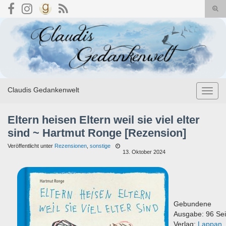
Suc
umsc
Search for:
Claudis Gedankenwelt
Navig
umsch
Eltern heisen Eltern weil sie viel elter
sind ~ Hartmut Ronge [Rezension]
Veröffentlicht unter
Rezensionen
,
sonstige
13. Oktober 2024
Gebundene
Ausgabe: 96 Sei
Verlag:
Lappan