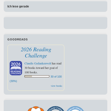
Ich lese gerade
GOODREADS
2026 Reading
Challenge
Claudis Gedankenwelt
has read
30 books toward her goal of
100 books.
30 of 100
(30%)
view books