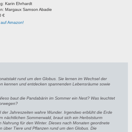
g: Karin Ehrhardt
onen: Margaux Samson Abadie
0 €
 auf Amazon!
onatstakt rund um den Globus. Sie lernen im Wechsel der
narten kennen und entdecken spannenden Lebensräume sowie
 Wieso baut die Pandabärin im Sommer ein Nest? Was leuchtet
Norwegen?
el der Jahreszeiten wahre Wunder. Irgendwo erblüht die Erde
im nächtlichen Sommerwald, braut sich ein Herbststurm
 Nahrung für den Winter. Dieses nach Monaten geordnete
n über Tiere und Pflanzen rund um den Globus. Die