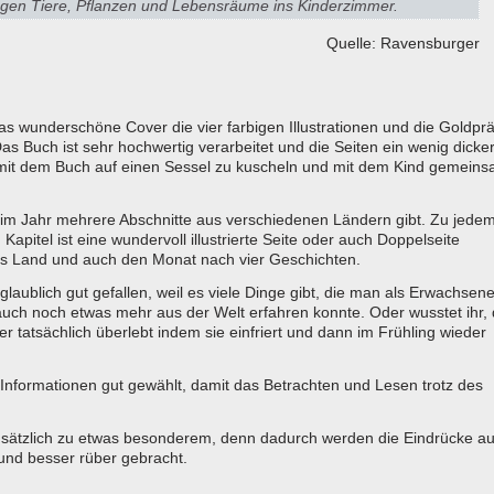
bringen Tiere, Pflanzen und Lebensräume ins Kinderzimmer.
Quelle: Ravensburger
as wunderschöne Cover die vier farbigen Illustrationen und die Goldp
s Buch ist sehr hochwertig verarbeitet und die Seiten ein wenig dicker
 mit dem Buch auf einen Sessel zu kuscheln und mit dem Kind gemein
t im Jahr mehrere Abschnitte aus verschiedenen Ländern gibt. Zu jede
apitel ist eine wundervoll illustrierte Seite oder auch Doppelseite
s Land und auch den Monat nach vier Geschichten.
laublich gut gefallen, weil es viele Dinge gibt, die man als Erwachsene
o auch noch etwas mehr aus der Welt erfahren konnte. Oder wusstet ihr,
r tatsächlich überlebt indem sie einfriert und dann im Frühling wieder
ie Informationen gut gewählt, damit das Betrachten und Lesen trotz des
zusätzlich zu etwas besonderem, denn dadurch werden die Eindrücke a
 und besser rüber gebracht.