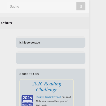
Search for:
nschutz
Ich lese gerade
GOODREADS
2026 Reading
Challenge
Claudis Gedankenwelt
has read
29 books toward her goal of
100 books.