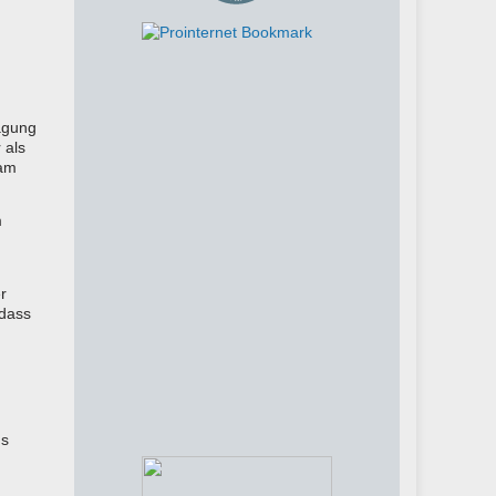
rägung
 als
sam
m
r
 dass
us