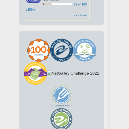
29 of 100
(28%)
view books