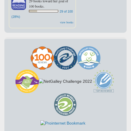
29 books toward her goal of
100 books.
29 of 100
(28%)
view books