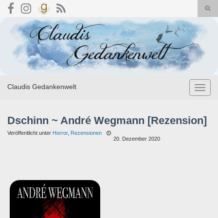
Suc
umsc
Search for:
Claudis Gedankenwelt
Navig
umsch
Dschinn ~ André Wegmann [Rezension]
Veröffentlicht unter
Horror
,
Rezensionen
20. Dezember 2020