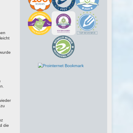
nen
leicht
 wurde
n
n.
wieder
 zu
nz
d die