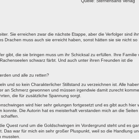
Quelle: Sternensand Verlag
iter. Sie erreichen zwar die nächste Etappe, aber die Verfolger sind ih
s Drachen muss auch sie erreicht haben, sonst hätten sie sie nicht so 
r gibt, die sie bringen muss um ihr Schicksal zu erfüllen. Ihre Familie
dRachenseelen schwarz färbt. Und auch unter ihren Freunden ist die
erden und alle zu retten?
eln und so kein Charakterlicher Stillstand zu verzeichnen ist. Alle habe
/oder an Schmerz gewonnen und müssen irgendwie damit zurecht komme
ten, die für zusätzliche Spannung sorgt.
schwingen wird hier sehr gelungen fortgesetzt und es gibt auch hier 
onnte. Die Autorin hat es meisterhaft verstanden mich an die Seiten
schaffen.
die Quest rund um die Goldschwingen im Vordergrund steht und es ga
 Das war für mich ein sehr großer Pluspunkt, weil so die Handlung un
n mussten.