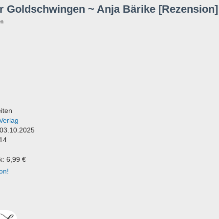
r Goldschwingen ~ Anja Bärike [Rezension]
en
iten
Verlag
 03.10.2025
14
k: 6,99 €
on!