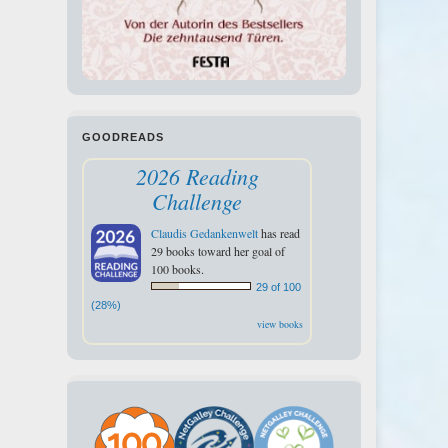
GOODREADS
2026 Reading
Challenge
Claudis Gedankenwelt
has read
29 books toward her goal of
100 books.
29 of 100
(28%)
view books