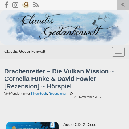
Suc
umsc
Search for:
Claudis Gedankenwelt
Navig
umsch
Drachenreiter – Die Vulkan Mission ~
Cornelia Funke & David Fowler
[Rezension] ~ Hörspiel
Veröffentlicht unter
Kinderbuch
,
Rezensionen
26. November 2017
Audio CD: 2 Discs