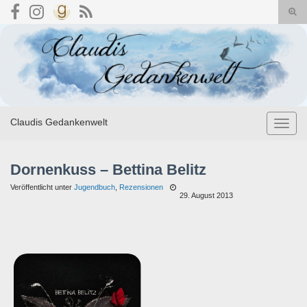
Suc
umsc
Search for:
Claudis Gedankenwelt
Navig
umsch
Dornenkuss – Bettina Belitz
Veröffentlicht unter
Jugendbuch
,
Rezensionen
29. August 2013