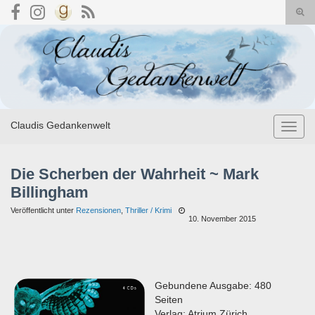
Suc
umsc
Search for:
Claudis Gedankenwelt
Navig
umsch
Die Scherben der Wahrheit ~ Mark
Billingham
Veröffentlicht unter
Rezensionen
,
Thriller / Krimi
10. November 2015
Gebundene Ausgabe: 480
Seiten
Verlag: Atrium Zürich