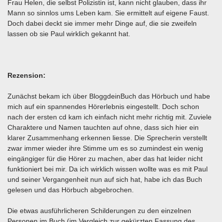
Frau Helen, die selbst Polizistin ist, kann nicht glauben, dass ihr
Mann so sinnlos ums Leben kam. Sie ermittelt auf eigene Faust.
Doch dabei deckt sie immer mehr Dinge auf, die sie zweifeln
lassen ob sie Paul wirklich gekannt hat.
Rezension:
Zunächst bekam ich über BloggdeinBuch das Hörbuch und habe
mich auf ein spannendes Hörerlebnis eingestellt. Doch schon
nach der ersten cd kam ich einfach nicht mehr richtig mit. Zuviele
Charaktere und Namen tauchten auf ohne, dass sich hier ein
klarer Zusammenhang erkennen liesse. Die Sprecherin verstellt
zwar immer wieder ihre Stimme um es so zumindest ein wenig
eingängiger für die Hörer zu machen, aber das hat leider nicht
funktioniert bei mir. Da ich wirklich wissen wollte was es mit Paul
und seiner Vergangenheit nun auf sich hat, habe ich das Buch
gelesen und das Hörbuch abgebrochen.
Die etwas ausführlicheren Schilderungen zu den einzelnen
Personen im Buch (im Vergleich zur gekürzten Fassung des