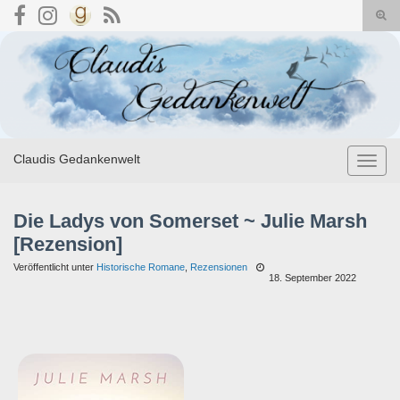
Suc
umsc
Search for:
Claudis Gedankenwelt
Navig
umsch
Die Ladys von Somerset ~ Julie Marsh
[Rezension]
Veröffentlicht unter
Historische Romane
,
Rezensionen
18. September 2022