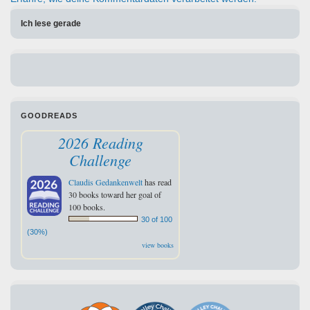
Ich lese gerade
GOODREADS
2026 Reading
Challenge
Claudis Gedankenwelt
has read
30 books toward her goal of
100 books.
30 of 100
(30%)
view books