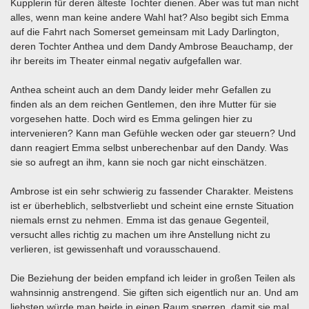
Kupplerin für deren älteste Tochter dienen. Aber was tut man nicht
alles, wenn man keine andere Wahl hat? Also begibt sich Emma
auf die Fahrt nach Somerset gemeinsam mit Lady Darlington,
deren Tochter Anthea und dem Dandy Ambrose Beauchamp, der
ihr bereits im Theater einmal negativ aufgefallen war.
Anthea scheint auch an dem Dandy leider mehr Gefallen zu
finden als an dem reichen Gentlemen, den ihre Mutter für sie
vorgesehen hatte. Doch wird es Emma gelingen hier zu
intervenieren? Kann man Gefühle wecken oder gar steuern? Und
dann reagiert Emma selbst unberechenbar auf den Dandy. Was
sie so aufregt an ihm, kann sie noch gar nicht einschätzen.
Ambrose ist ein sehr schwierig zu fassender Charakter. Meistens
ist er überheblich, selbstverliebt und scheint eine ernste Situation
niemals ernst zu nehmen. Emma ist das genaue Gegenteil,
versucht alles richtig zu machen um ihre Anstellung nicht zu
verlieren, ist gewissenhaft und vorausschauend.
Die Beziehung der beiden empfand ich leider in großen Teilen als
wahnsinnig anstrengend. Sie giften sich eigentlich nur an. Und am
liebsten würde man beide in einen Raum sperren, damit sie mal