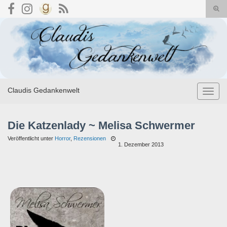
Suc
umsc
Search for:
Claudis Gedankenwelt
Navig
umsch
Die Katzenlady ~ Melisa Schwermer
Veröffentlicht unter
Horror
,
Rezensionen
1. Dezember 2013