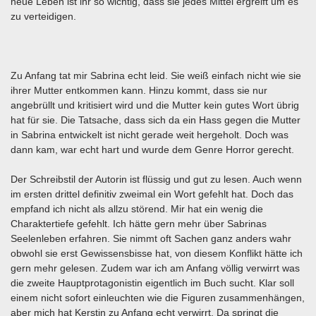
neue Leben ist ihr so wichtig, dass sie jedes Mittel ergreift um es
zu verteidigen.
Zu Anfang tat mir Sabrina echt leid. Sie weiß einfach nicht wie sie
ihrer Mutter entkommen kann. Hinzu kommt, dass sie nur
angebrüllt und kritisiert wird und die Mutter kein gutes Wort übrig
hat für sie. Die Tatsache, dass sich da ein Hass gegen die Mutter
in Sabrina entwickelt ist nicht gerade weit hergeholt. Doch was
dann kam, war echt hart und wurde dem Genre Horror gerecht.
Der Schreibstil der Autorin ist flüssig und gut zu lesen. Auch wenn
im ersten drittel definitiv zweimal ein Wort gefehlt hat. Doch das
empfand ich nicht als allzu störend. Mir hat ein wenig die
Charaktertiefe gefehlt. Ich hätte gern mehr über Sabrinas
Seelenleben erfahren. Sie nimmt oft Sachen ganz anders wahr
obwohl sie erst Gewissensbisse hat, von diesem Konflikt hätte ich
gern mehr gelesen. Zudem war ich am Anfang völlig verwirrt was
die zweite Hauptprotagonistin eigentlich im Buch sucht. Klar soll
einem nicht sofort einleuchten wie die Figuren zusammenhängen,
aber mich hat Kerstin zu Anfang echt verwirrt. Da springt die