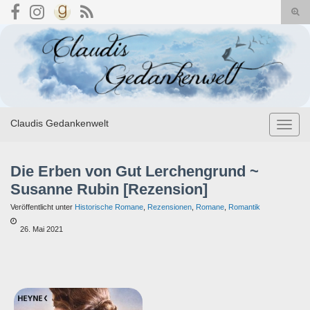
Suc
umsc
Search for:
Claudis Gedankenwelt
Navig
umsch
Die Erben von Gut Lerchengrund ~
Susanne Rubin [Rezension]
Veröffentlicht unter
Historische Romane
,
Rezensionen
,
Romane
,
Romantik
26. Mai 2021